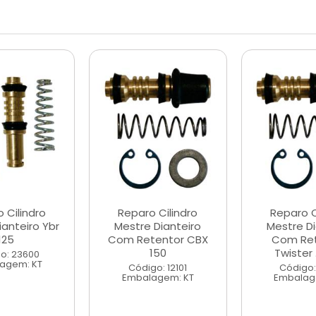
 Cilindro
Reparo Cilindro
Reparo C
ianteiro Ybr
Mestre Dianteiro
Mestre Di
125
Com Retentor CBX
Com Re
150
Twister ..
o: 23600
agem: KT
Código: 12101
Código:
Embalagem: KT
Embalag