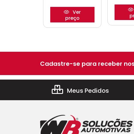
Ver
Ver
preço
p
preço
Cadastre-se para receber nos
Meus Pedidos