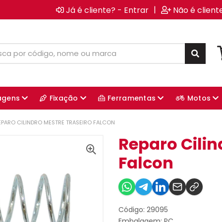
|
Já é cliente? - Entrar
Não é client
agens
Fixação
Ferramentas
Motos
EPARO CILINDRO MESTRE TRASEIRO FALCON
Reparo Cilin
Falcon
Código: 29095
Embalagem: PC