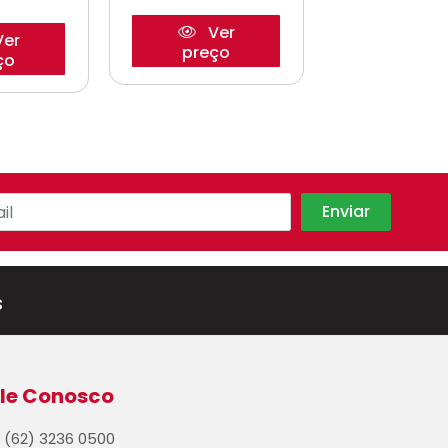
Ver
er
Ve
preço
ço
preço
s
le Conosco
(62) 3236 0500