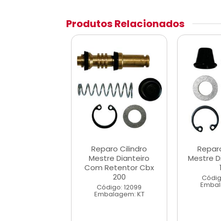
Produtos Relacionados
ro Cilindro
Reparo Cilindro
Reparo
re Dianteiro
Mestre Dianteiro
Mestre D
Retentor Nx
Com Retentor Cbx
200
digo: 12102
Códig
alagem: KT
Embal
Código: 12099
Embalagem: KT