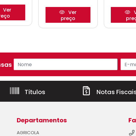
Ver
Ver
V
reço
preço
pre
sas ofertas!
Títulos
Notas Fiscai
Departamentos
Fa
AGRICOLA