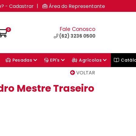
|
e? - Cadastrar
Área do Representante
Fale Conosco
0
(62) 3236 0500
Pesadas
EPI's
Agrícolas
Catál
VOLTAR
dro Mestre Traseiro