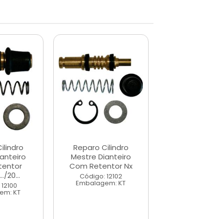
ilindro
Reparo Cilindro
Reparo Cili
anteiro
Mestre Dianteiro
Mestre Dian
tentor
Com Retentor Nx
Com Retento
./20...
200
Código: 12102
Embalagem: KT
 12100
Código: 12
em: KT
Embalagem