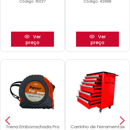
Código: 15027
Código: 42988
Ver
Ver
preço
preço
Trena Emborrachada Pro
Carrinho de Ferramentas