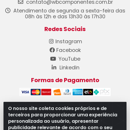
contato@wbcomponentes.com.br
Atendimento de segunda a sexta-feira das
08h às 12h e das 13h30 às 17h30
Redes Sociais
Instagram
Facebook
YouTube
Linkedin
Formas de Pagamento
O nosso site coleta cookies próprios e de
terceiros para proporcionar uma experiência
WB Componentes Automotivos LTDA - CNPJ
personalizada ao usuário, apresentar
08.528.393/0001-12 - Rua do Níquel, 667 - Parque
publicidade relevante de acordo com o seu
Oeste Industrial, Goiânia/GO - CEP 74375-660