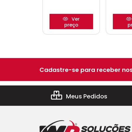
Ver
Ver
preço
preço
p
Cadastre-se para receber nos
Meus Pedidos