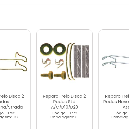
reio Disco 2
Reparo Freio Disco 2
Reparo Frei
odas
Rodas Std
Rodas Novo
iena/Strada
A/C/D10/D20
At
o: 10755
Código: 10772
Código:
agem: JG
Embalagem: KT
Embalag