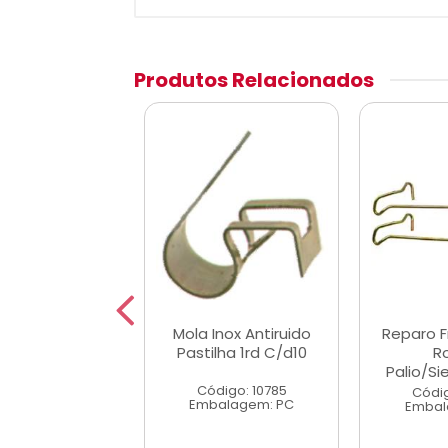
Produtos Relacionados
 Freio Disco 2
Mola Inox Antiruido
Reparo F
 F1000/F2000
Pastilha 1rd C/d10
R
79/98
Palio/S
Código: 10785
digo: 10707
Códig
Embalagem: PC
alagem: KT
Embal