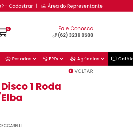
|
e? - Cadastrar
Área do Representante
Fale Conosco
0
(62) 3236 0500
Pesadas
EPI's
Agrícolas
Catál
VOLTAR
 Disco 1 Roda
Elba
 CECCARELLI