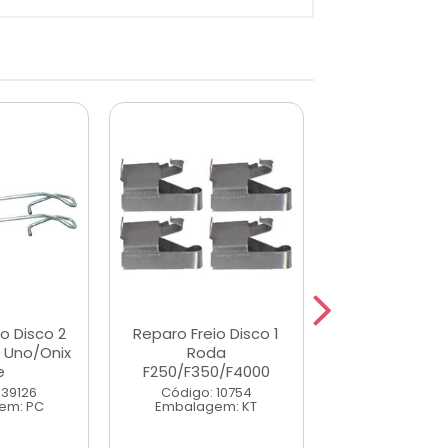
o Disco 2
Reparo Freio Disco 1
Reparo Freio 
 Uno/Onix
Roda
Rodas F1000
e
F250/F350/F4000
79/98
 39126
Código: 10754
Código: 10
em: PC
Embalagem: KT
Embalagem