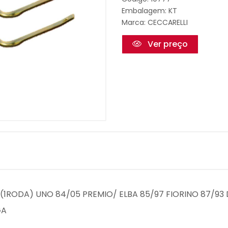
Embalagem: KT
Marca:
CECCARELLI
Ver preço
O (1RODA) UNO 84/05 PREMIO/ ELBA 85/97 FIORINO 87/9
GA