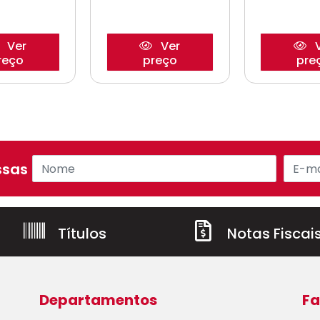
Ver
Ver
V
reço
preço
pre
sas ofertas!
Títulos
Notas Fiscai
Departamentos
Fa