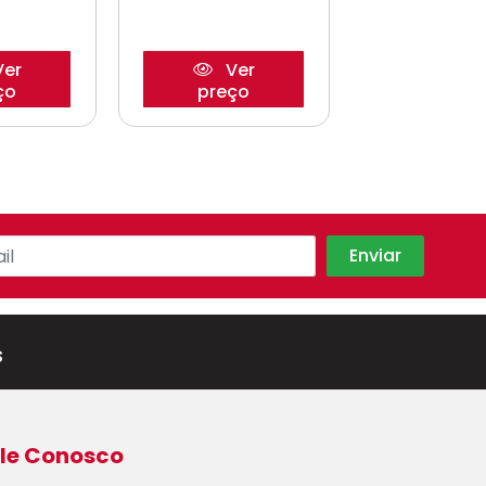
er
Ver
Ve
ço
preço
preço
s
le Conosco