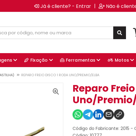
|
Já é cliente? - Entrar
Não é client
agens
Fixação
Ferramentas
Motos
ASTILHA)
REPARO FREIO DISCO 1 RODA UNO/PREMIO/ELBA
Reparo Freio
Uno/Premio/
Código do Fabricante: 2015 -
Código: 10777