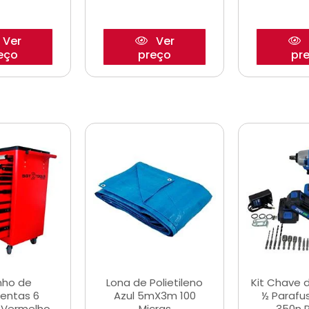
Ver
Ver
eço
preço
pr
nho de
Lona de Polietileno
Kit Chave 
entas 6
Azul 5mX3m 100
½ Parafu
 Vermelho
Micras
350n 