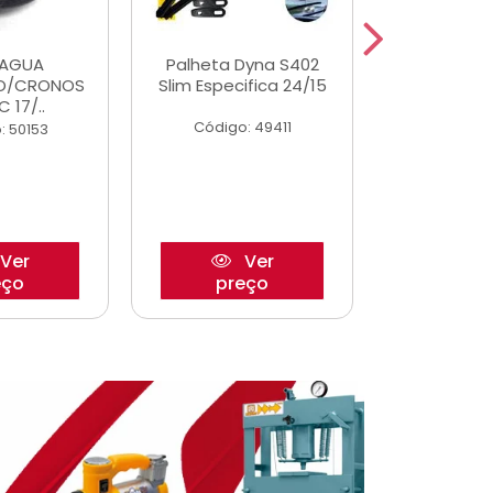
DAGUA
Palheta Dyna S402
Eixo P
O/CRONOS
Slim Especifica 24/15
Trambulad
C 17/..
05/
Código: 49411
: 50153
Código:
Ver
Ver
eço
preço
pre