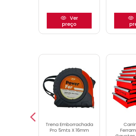
Ver
Ver
reço
preço
pr
De Corte
Trena Emborrachada
Carri
3/64x7/8
Pro 5mts X 16mm
Ferram
0x22,2mm
Gavetas