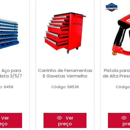
 Aço para
Carrinho de Ferramentas
Pistola par
ista 3/5/7
6 Gavetas Vermelho
de Alta Pre
o: 9456
Código: 58536
Código
Ver
Ver
eço
preço
pr