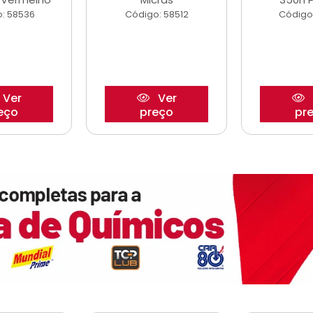
: 58536
Código: 58512
Código
Ver
Ver
eço
preço
pr