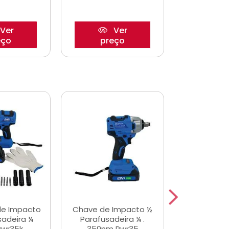
Ver
Ver
eço
preço
pre
de Impacto
Chave de Impacto ½
Jogo de C
sadeira ¼
Parafusadeira ¼ .
Fenda 
Pwr35k
350nm Pwr35
S3800