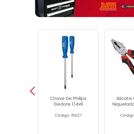
 Magnetica
Chave De Philips
Alicate 
ngular
Gedore 1/4x6
Niquelad
o: 56779
Código: 15027
Código