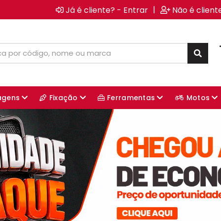
|
Já é cliente? - Entrar
Não é client
agens
Fixação
Ferramentas
Motos