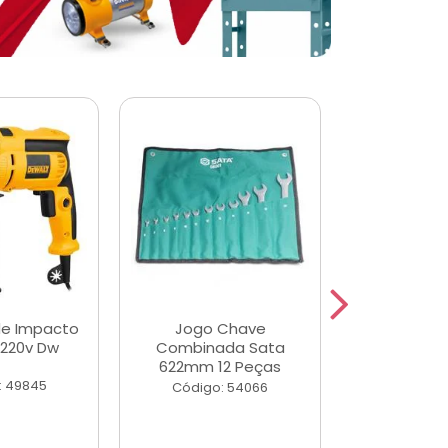
de Impacto
Jogo Chave
Jogo de Ch
 220v Dw
Combinada Sata
Longas e 
622mm 12 Peças
Peças
: 49845
Código: 54066
Código: