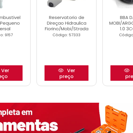
ombustivel
Reservatorio de
BBA 
o Pequeno
Direçao Hidraulica
MOBI/ARG
ersal
Fiorino/Mobi/Strada
1.0 3C
o: 9157
Código: 57333
Código
Ver
Ver
eço
preço
pr