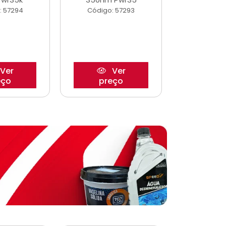
: 57294
Código: 57293
Código:
Ver
Ver
eço
preço
pre