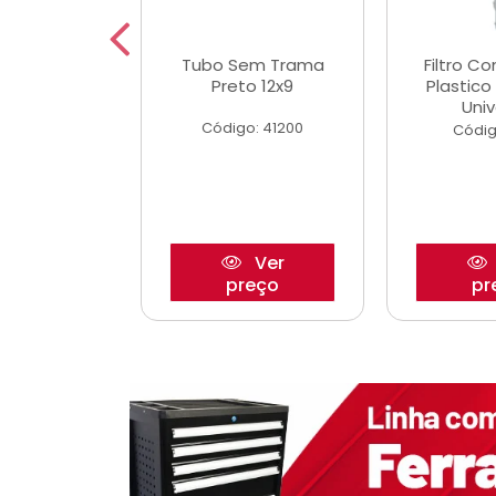
dro Roda
Tubo Sem Trama
Filtro C
,63mm
Preto 12x9
Plastic
o/Strada
Univ
Código: 41200
o: 27880
Códig
Ver
Ver
reço
preço
pr