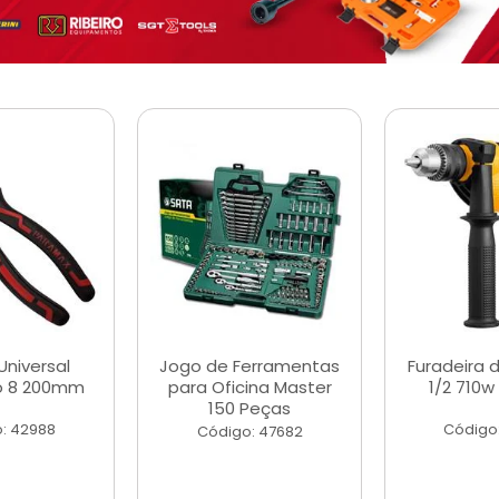
Universal
Jogo de Ferramentas
Furadeira 
o 8 200mm
para Oficina Master
1/2 710w
150 Peças
: 42988
Código
Código: 47682