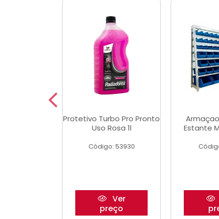
Multimec X3
Protetivo Turbo Pro Pronto
Armaçao
Uso Rosa 1l
Estante M
o: 50273
Código: 53930
Códig
Ver
Ver
reço
preço
pr