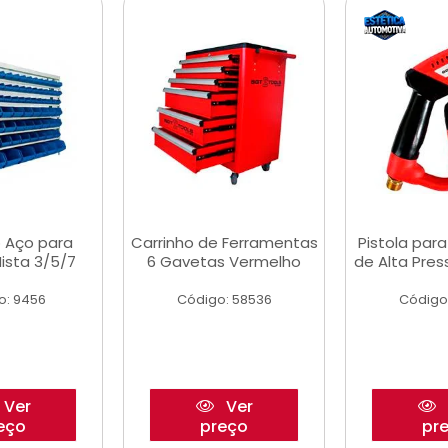
 Aço para
Carrinho de Ferramentas
Pistola par
ista 3/5/7
6 Gavetas Vermelho
de Alta Pre
o: 9456
Código: 58536
Código
Ver
Ver
eço
preço
pr