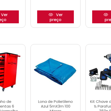
Ver
Ver
eço
preço
pr
nho de
Lona de Polietileno
Kit Chave 
entas 6
Azul 5mX3m 100
½ Parafu
 Vermelho
Micras
350n 