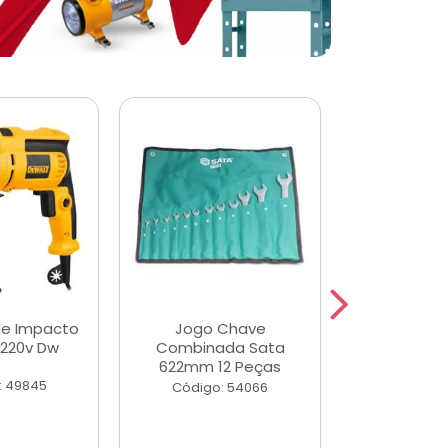
de Impacto
Jogo Chave
Jogo de Ch
 220v Dw
Combinada Sata
Longas e 
622mm 12 Peças
Peças
: 49845
Código: 54066
Código: