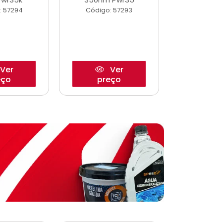
: 57294
Código: 57293
Código:
Ver
Ver
eço
preço
pre