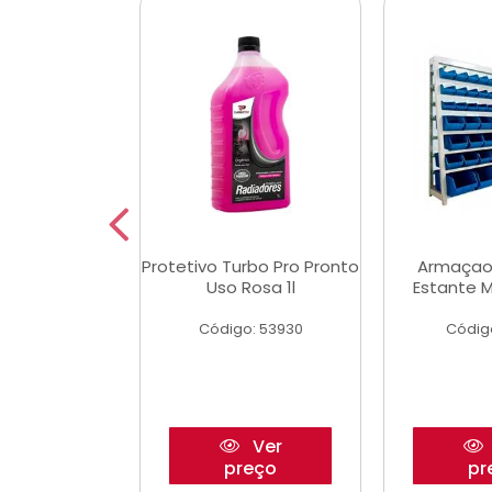
Multimec X3
Protetivo Turbo Pro Pronto
Armaçao
Uso Rosa 1l
Estante M
o: 50273
Código: 53930
Códig
Ver
Ver
reço
preço
pr