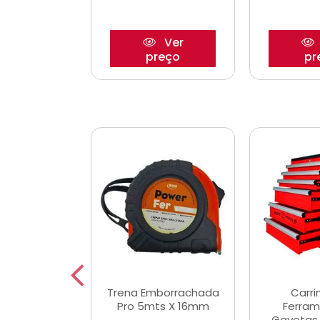
Ver
Ver
reço
preço
pr
De Corte
Trena Emborrachada
Carri
3/64x7/8
Pro 5mts X 16mm
Ferram
0x22,2mm
Gavetas