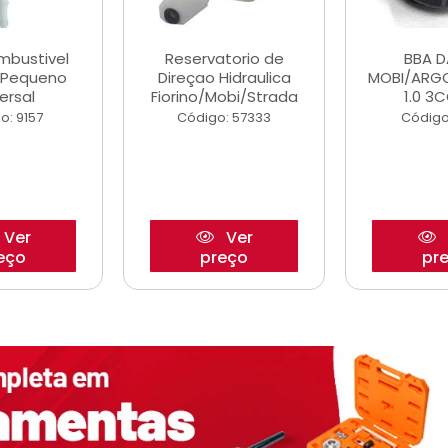
ombustivel
Reservatorio de
BBA 
o Pequeno
Direçao Hidraulica
MOBI/ARG
ersal
Fiorino/Mobi/Strada
1.0 3C
o: 9157
Código: 57333
Código
Ver
Ver
eço
preço
pr