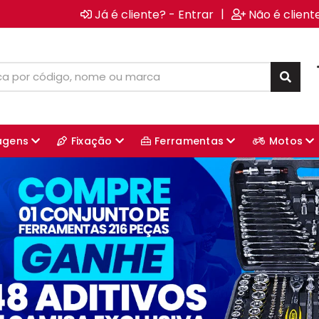
|
Já é cliente? - Entrar
Não é client
agens
Fixação
Ferramentas
Motos