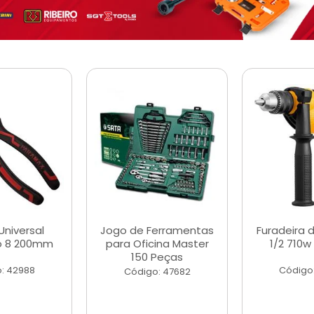
Universal
Jogo de Ferramentas
Furadeira 
o 8 200mm
para Oficina Master
1/2 710w
150 Peças
: 42988
Código
Código: 47682