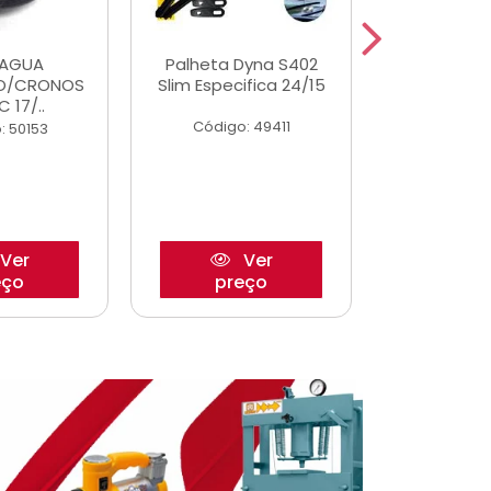
DAGUA
Palheta Dyna S402
Eixo P
O/CRONOS
Slim Especifica 24/15
Trambulad
C 17/..
05/
Código: 49411
: 50153
Código:
Ver
Ver
eço
preço
pre