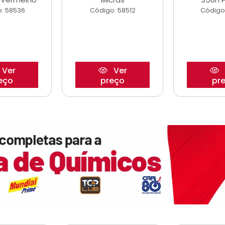
: 58536
Código: 58512
Código
Ver
Ver
eço
preço
pr