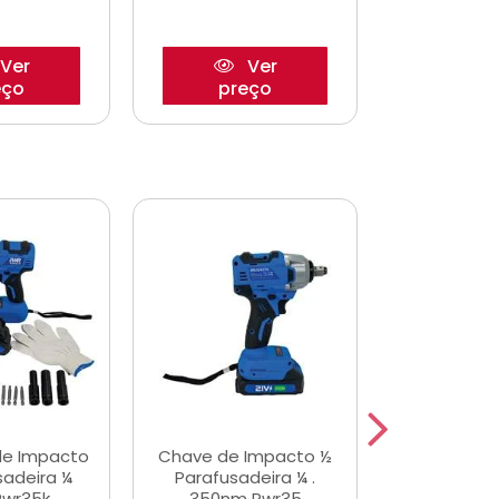
Ver
Ver
eço
preço
pre
de Impacto
Chave de Impacto ½
Jogo de C
sadeira ¼
Parafusadeira ¼ .
Fenda 
Pwr35k
350nm Pwr35
S3800