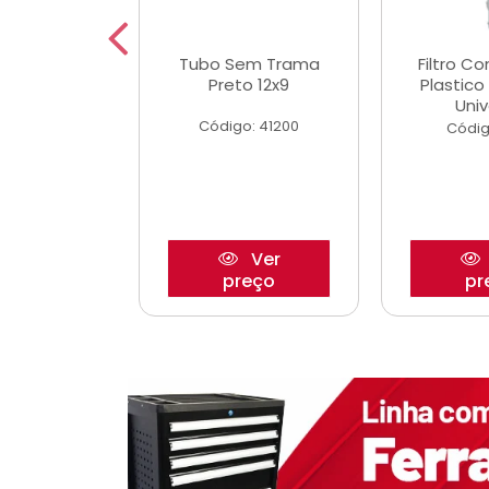
dro Roda
Tubo Sem Trama
Filtro C
,63mm
Preto 12x9
Plastic
o/Strada
Univ
Código: 41200
o: 27880
Códig
Ver
Ver
reço
preço
pr