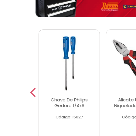
 Magnetica
Chave De Philips
Alicate 
ngular
Gedore 1/4x6
Niquelad
o: 56779
Código: 15027
Código