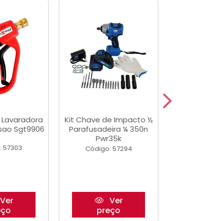
a Lavaradora
Kit Chave de Impacto ½
Adesivo Epox
ssao Sgt9906
Parafusadeira ¼ 350n
Transp.
Pwr35k
: 57303
Código:
Código: 57294
Ver
Ver
eço
preço
pre