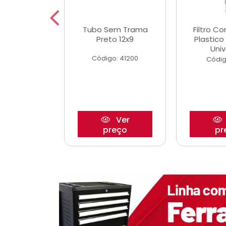
dro Roda
Tubo Sem Trama
Filtro C
,63mm
Preto 12x9
Plastic
o/Strada
Univ
Código: 41200
o: 27880
Códig
Ver
Ver
reço
preço
pr