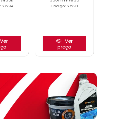
: 57294
Código: 57293
Código:
Ver
Ver
eço
preço
pre