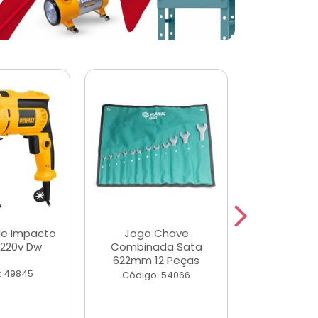
de Impacto
Jogo Chave
Jogo de Ch
 220v Dw
Combinada Sata
Longas e 
622mm 12 Peças
Peças
: 49845
Código: 54066
Código: