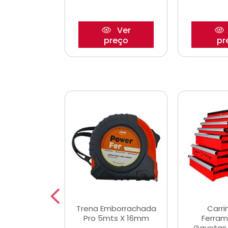
Ver
Ver
reço
preço
pr
De Corte
Trena Emborrachada
Carri
3/64x7/8
Pro 5mts X 16mm
Ferram
0x22,2mm
Gavetas