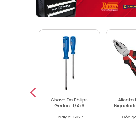
 Magnetica
Chave De Philips
Alicate 
ngular
Gedore 1/4x6
Niquelad
o: 56779
Código: 15027
Código