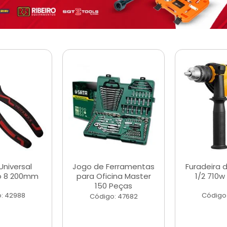
Universal
Jogo de Ferramentas
Furadeira 
o 8 200mm
para Oficina Master
1/2 710w
150 Peças
: 42988
Código
Código: 47682