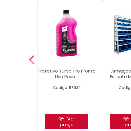
Multimec X3
Protetivo Turbo Pro Pronto
Armaçao
Uso Rosa 1l
Estante M
o: 50273
Código: 53930
Códig
Ver
Ver
reço
preço
pr