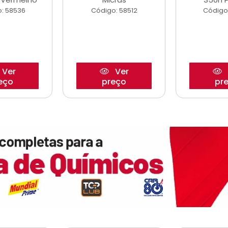
: 58536
Código: 58512
Código
Ver
Ver
eço
preço
pr