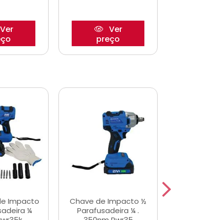
Ver
Ver
eço
preço
pre
de Impacto
Chave de Impacto ½
Jogo de C
sadeira ¼
Parafusadeira ¼ .
Fenda 
Pwr35k
350nm Pwr35
S3800