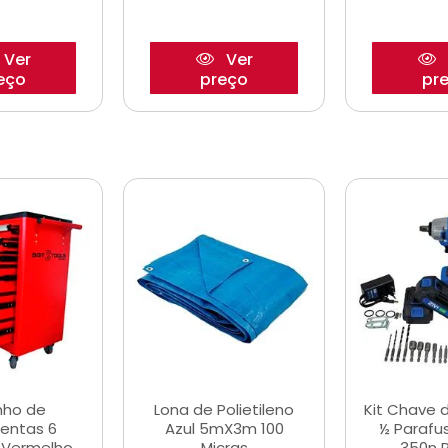
Ver
Ver
eço
preço
pr
nho de
Lona de Polietileno
Kit Chave 
entas 6
Azul 5mX3m 100
½ Parafu
 Vermelho
Micras
350n 