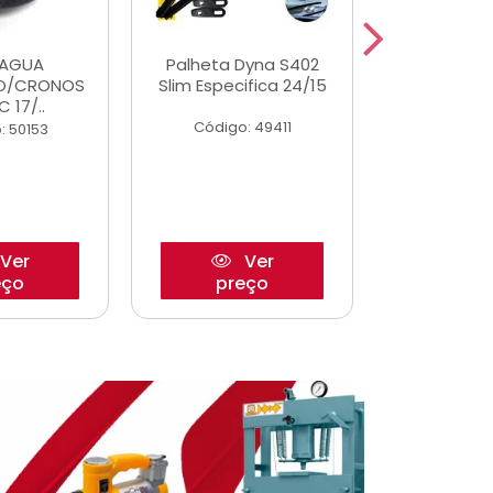
DAGUA
Palheta Dyna S402
Eixo P
O/CRONOS
Slim Especifica 24/15
Trambulad
C 17/..
05/
Código: 49411
: 50153
Código:
Ver
Ver
eço
preço
pre