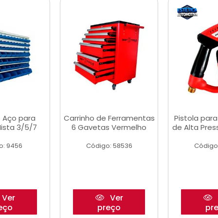
 Aço para
Carrinho de Ferramentas
Pistola par
ista 3/5/7
6 Gavetas Vermelho
de Alta Pre
o: 9456
Código: 58536
Código
Ver
Ver
eço
preço
pr