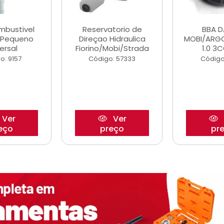
ombustivel
Reservatorio de
BBA 
o Pequeno
Direçao Hidraulica
MOBI/ARG
ersal
Fiorino/Mobi/Strada
1.0 3C
o: 9157
Código: 57333
Código
Ver
Ver
eço
preço
pr