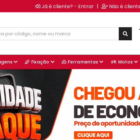
|
Já é cliente? - Entrar
Não é client
agens
Fixação
Ferramentas
Motos