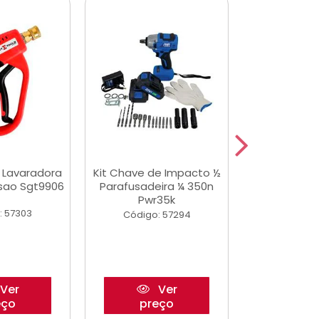
a Lavaradora
Kit Chave de Impacto ½
Adesivo Epox
ssao Sgt9906
Parafusadeira ¼ 350n
Transp.
Pwr35k
: 57303
Código:
Código: 57294
Ver
Ver
eço
preço
pre