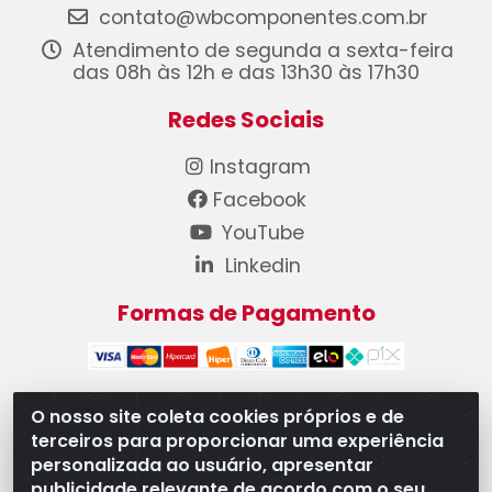
contato@wbcomponentes.com.br
Atendimento de segunda a sexta-feira
das 08h às 12h e das 13h30 às 17h30
Redes Sociais
Instagram
Facebook
YouTube
Linkedin
Formas de Pagamento
O nosso site coleta cookies próprios e de
terceiros para proporcionar uma experiência
WB Componentes Automotivos LTDA - CNPJ
personalizada ao usuário, apresentar
08.528.393/0001-12 - Rua do Níquel, 667 - Parque
publicidade relevante de acordo com o seu
Oeste Industrial, Goiânia/GO - CEP 74375-660