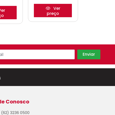
Ver
Ve
er
preço
preço
ço
s
le Conosco
(62) 3236 0500