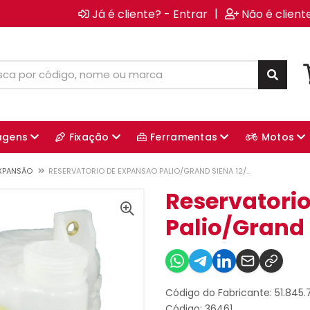
|
Já é cliente? - Entrar
Não é client
agens
Fixação
Ferramentas
Motos
EXPANSÃO
RESERVATORIO DE EXPANSAO PALIO/GRAND SIENA 12/...
Reservatori
Palio/Grand S
Código do Fabricante: 51.845.
Código: 36461