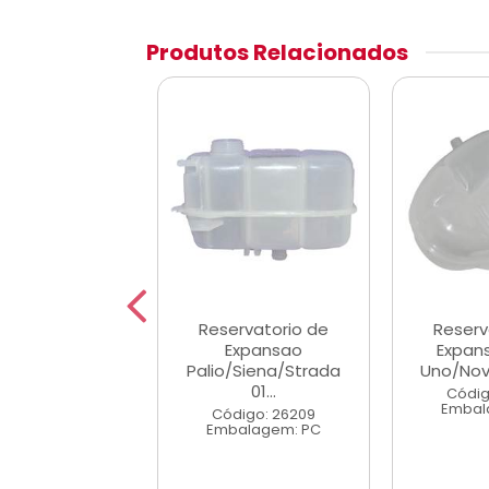
Produtos Relacionados
rvatorio de
Reservatorio de
Reserv
xpansao
Expansao
Expan
Renegade/Compass
Palio/Siena/Strada
Uno/Novo 
01...
digo: 43248
Códig
alagem: PC
Embal
Código: 26209
Embalagem: PC