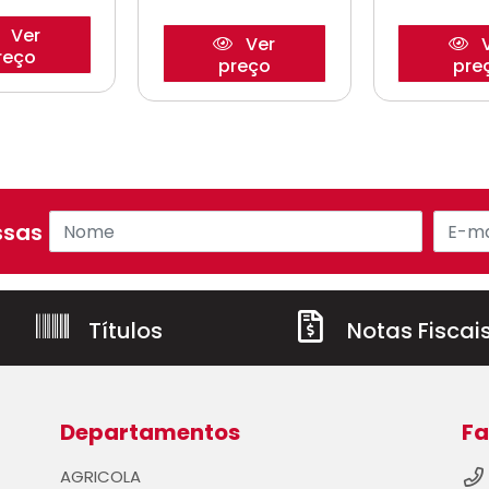
Ver
Ver
V
reço
preço
pre
sas ofertas!
Títulos
Notas Fiscai
Departamentos
Fa
AGRICOLA