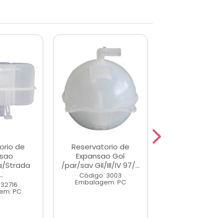
orio de
Reservatorio de
Reservator
sao
Expansao Gol
Expans
a/Strada
/par/sav GII/III/IV 97/...
Toro/Renega
..
Código: 3003
Código: 43
Embalagem: PC
Embalagem
 32716
em: PC