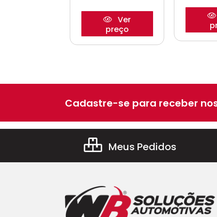
Ver
Ver
preço
p
preço
Cadastre-se para receber nos
Meus Pedidos