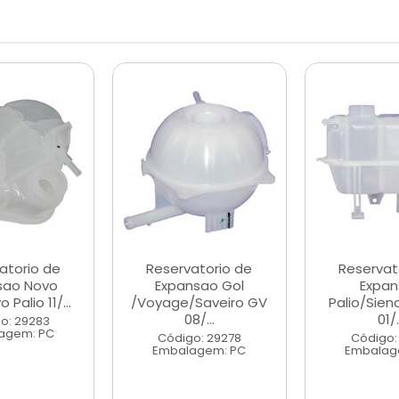
atorio de
Reservatorio de
Reservat
sao Novo
Expansao Gol
Expan
Palio 11/...
/Voyage/Saveiro GV
Palio/Sien
08/...
01/.
o: 29283
agem: PC
Código: 29278
Código:
Embalagem: PC
Embalag