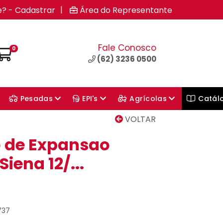
|
e? - Cadastrar
Área do Representante
Fale Conosco
0
(62) 3236 0500
Pesadas
EPI's
Agrícolas
Catál
VOLTAR
o de Expansao
iena 12/...
737