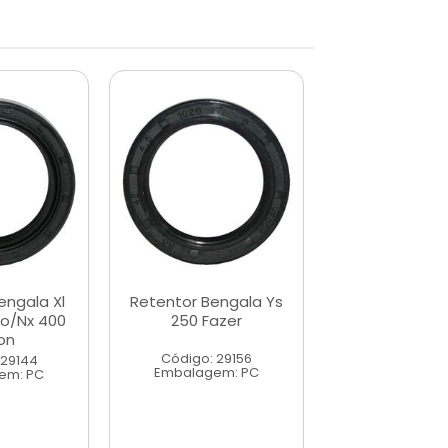
engala Xl
Retentor Bengala Ys
Retentor Be
o/Nx 400
250 Fazer
Titan 150160
on
125150 2009..
12515...
Código: 29156
 29144
Embalagem: PC
em: PC
Código: 23
Embalagem