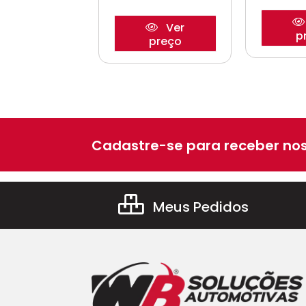
Ver
Ver
preço
p
preço
Cadastre-se para receber nos
Meus Pedidos