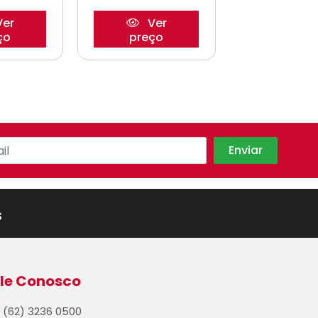
er
Ver
Ve
ço
preço
preço
s
le Conosco
(62) 3236 0500