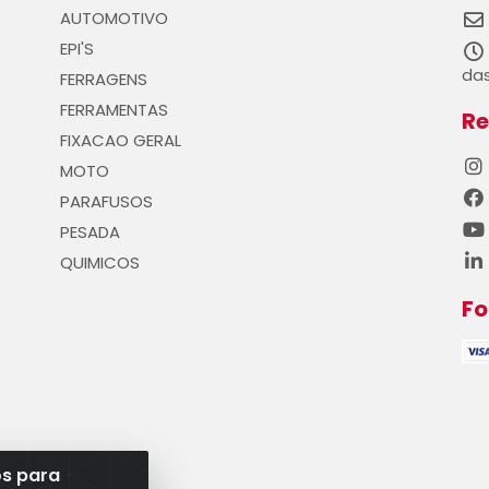
AUTOMOTIVO
EPI'S
das
FERRAGENS
FERRAMENTAS
Re
FIXACAO GERAL
MOTO
PARAFUSOS
PESADA
QUIMICOS
F
os para