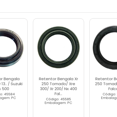
or Bengala
Retentor Bengala Xr
Retentor B
13.. / Suzuki
250 Tornado/ Xre
250 Tornad
s 500
300/ Xr 200/ Nx 400
Falc
Fal...
o: 45584
Código:
agem: PC
Embalag
Código: 45585
Embalagem: PC