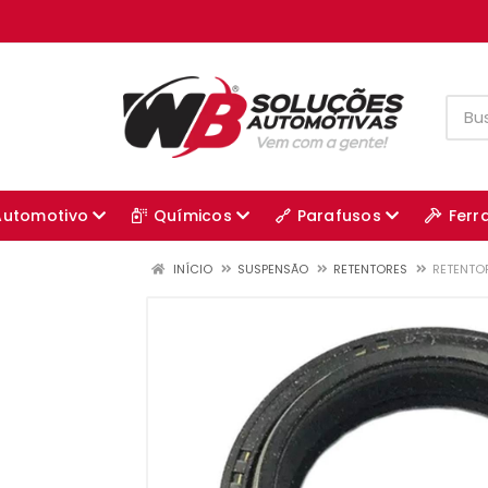
Automotivo
Químicos
Parafusos
Ferr
INÍCIO
SUSPENSÃO
RETENTORES
RETENTO