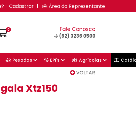
|
e? - Cadastrar
Área do Representante
Fale Conosco
0
(62) 3236 0500
Pesadas
EPI's
Agrícolas
Catál
VOLTAR
gala Xtz150