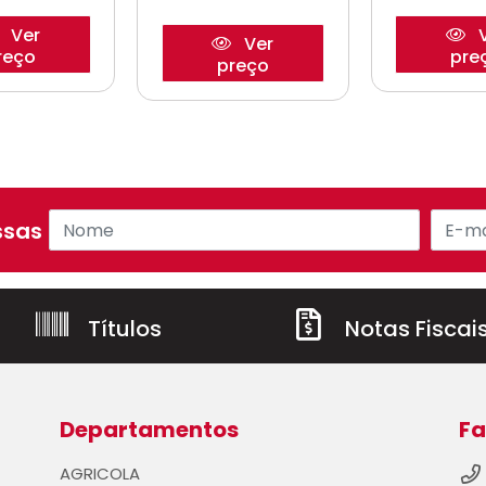
Ver
V
Ver
reço
pre
preço
sas ofertas!
Títulos
Notas Fiscai
Departamentos
Fa
AGRICOLA