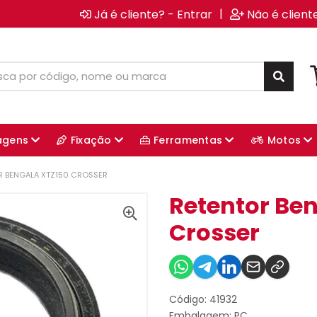
|
Já é cliente? - Entrar
Não é client
agens
Fixação
Ferramentas
Motos
R BENGALA XTZ150 CROSSER
Retentor Ben
Crosser
Código: 41932
Embalagem: PC