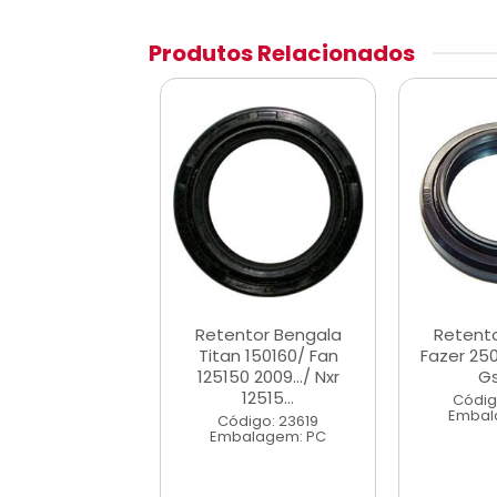
Produtos Relacionados
or Bengala Ys
Retentor Bengala
Retent
50 Fazer
Titan 150160/ Fan
Fazer 250 
125150 2009.../ Nxr
G
12515...
digo: 29156
Códig
alagem: PC
Embal
Código: 23619
Embalagem: PC