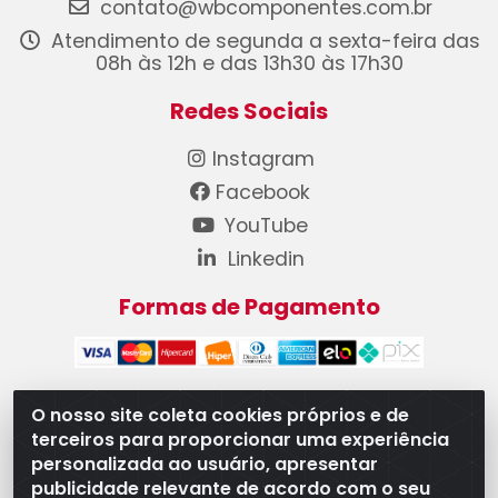
contato@wbcomponentes.com.br
Atendimento de segunda a sexta-feira das
08h às 12h e das 13h30 às 17h30
Redes Sociais
Instagram
Facebook
YouTube
Linkedin
Formas de Pagamento
O nosso site coleta cookies próprios e de
terceiros para proporcionar uma experiência
WB Componentes Automotivos LTDA - CNPJ
personalizada ao usuário, apresentar
08.528.393/0001-12 - Rua do Níquel, 667 - Parque
publicidade relevante de acordo com o seu
Oeste Industrial, Goiânia/GO - CEP 74375-660