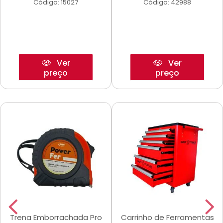
Código: 15027
Código: 42988
Ver
Ver
preço
preço
Trena Emborrachada Pro
Carrinho de Ferramentas