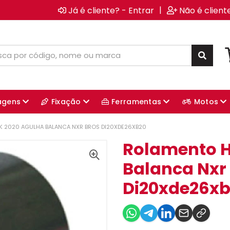
|
Já é cliente? - Entrar
Não é client
agens
Fixação
Ferramentas
Motos
 2020 AGULHA BALANCA NXR BROS DI20XDE26XB20
Rolamento H
Balanca Nxr
Di20xde26x