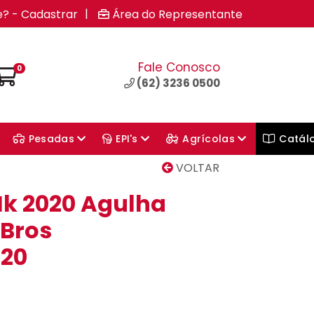
|
e? - Cadastrar
Área do Representante
Fale Conosco
0
(62) 3236 0500
Pesadas
EPI's
Agrícolas
Catál
VOLTAR
k 2020 Agulha
 Bros
b20