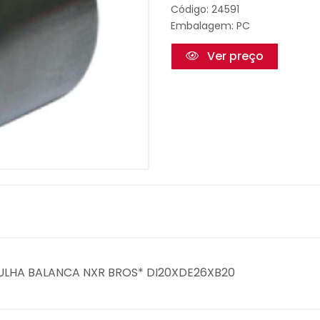
Código: 24591
Embalagem: PC
Ver preço
GULHA BALANCA NXR BROS* DI20XDE26XB20