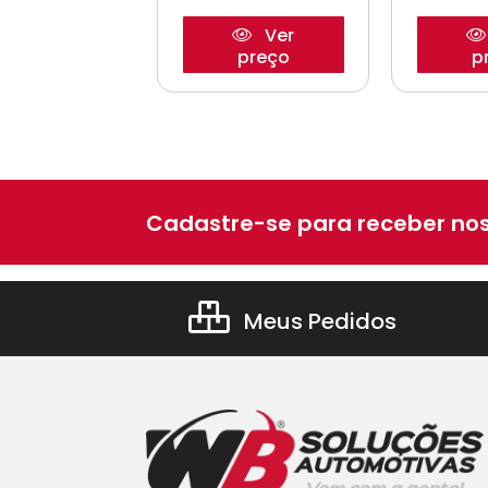
Ver
Ver
preço
preço
p
Cadastre-se para receber nos
Meus Pedidos