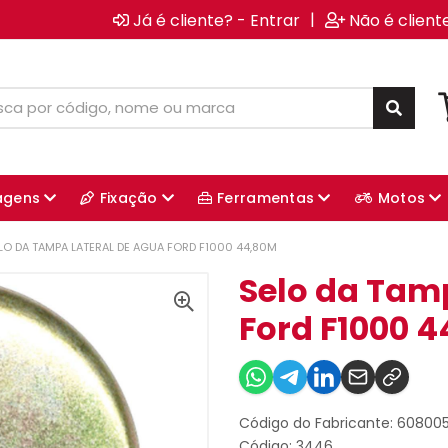
|
Já é cliente? - Entrar
Não é client
agens
Fixação
Ferramentas
Motos
LO DA TAMPA LATERAL DE AGUA FORD F1000 44,80M
Selo da Tam
Ford F1000 
Código do Fabricante: 60800
Código: 3446