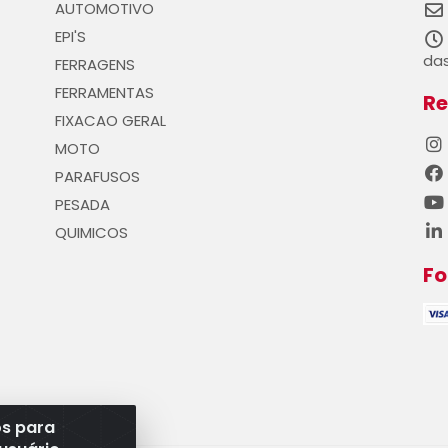
AUTOMOTIVO
EPI'S
das
FERRAGENS
FERRAMENTAS
Re
FIXACAO GERAL
MOTO
PARAFUSOS
PESADA
QUIMICOS
F
os para