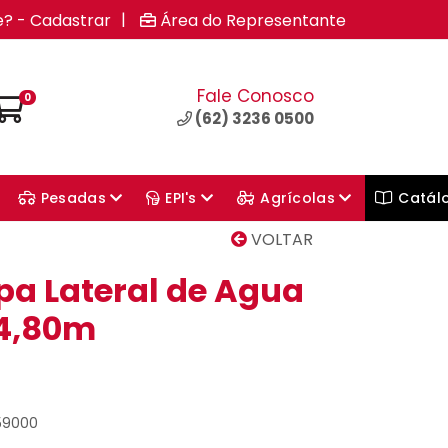
|
e? - Cadastrar
Área do Representante
Fale Conosco
0
(62) 3236 0500
Pesadas
EPI's
Agrícolas
Catál
VOLTAR
pa Lateral de Agua
44,80m
59000