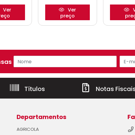
Ver
Ver
V
reço
preço
pre
sas ofertas!
Títulos
Notas Fiscai
Departamentos
Fa
AGRICOLA