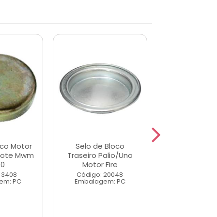
oco Motor
Selo de Bloco
Selo da Tam
çote Mwm
Traseiro Palio/Uno
Bloco de M
50
Motor Fire
Perkins 22
 3408
Código: 20048
Código: 3
em: PC
Embalagem: PC
Embalagem