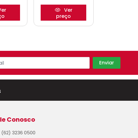
er
Ver
Ve
ço
preço
preço
s
le Conosco
(62) 3236 0500