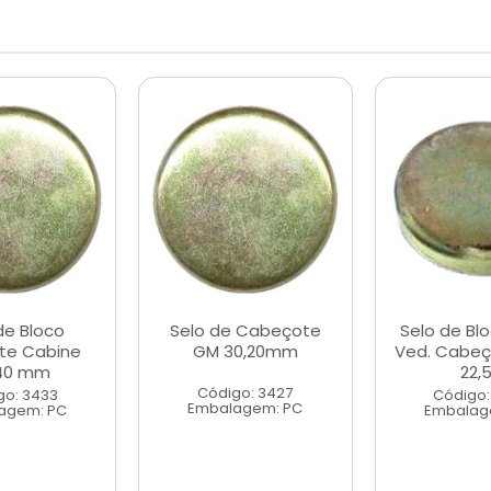
de Bloco
Selo de Cabeçote
Selo de Bl
te Cabine
GM 30,20mm
Ved. Cabe
40 mm
22,
Código: 3427
go: 3433
Código:
Embalagem: PC
agem: PC
Embalag