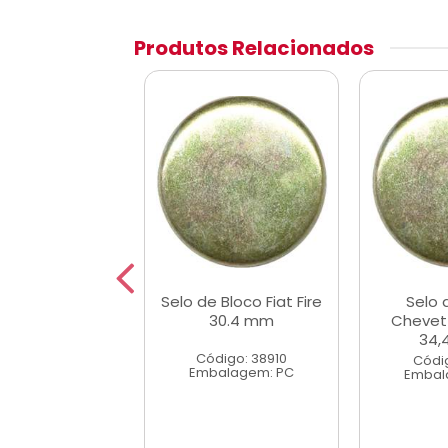
Produtos Relacionados
 da Tampa do
Selo de Bloco Fiat Fire
Selo 
co de Motor
30.4 mm
Chevet
ins 22,20mm
34,
Código: 38910
digo: 3407
Códi
Embalagem: PC
alagem: PC
Embal