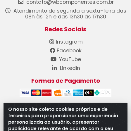
contato@wbcomponentes.com.br
Atendimento de segunda a sexta-feira das
08h às 12h e das 13h30 às 17h30
Redes Sociais
Instagram
Facebook
YouTube
Linkedin
Formas de Pagamento
O nosso site coleta cookies próprios e de
terceiros para proporcionar uma experiência
WB Componentes Automotivos LTDA - CNPJ
personalizada ao usuário, apresentar
08.528.393/0001-12 - Rua do Níquel, 667 - Parque
publicidade relevante de acordo com o seu
Oeste Industrial, Goiânia/GO - CEP 74375-660