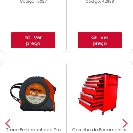
Código: 15027
Código: 42988
Ver
Ver
preço
preço
Trena Emborrachada Pro
Carrinho de Ferramentas