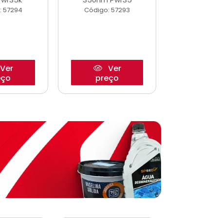
: 57294
Código: 57293
Código:
Ver
Ver
eço
preço
pre