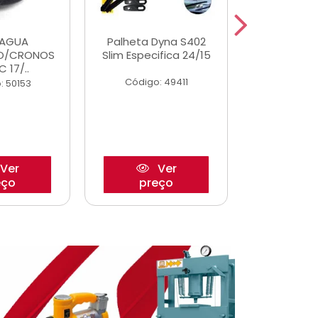
DAGUA
Palheta Dyna S402
Tapete U
O/CRONOS
Slim Especifica 24/15
Adaptad
C 17/..
Mode
Código: 49411
: 50153
Código:
Ver
Ver
eço
preço
pre