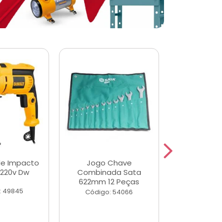
de Impacto
Jogo Chave
Jogo de Ch
 220v Dw
Combinada Sata
Longas e 
622mm 12 Peças
Peças
: 49845
Código: 54066
Código: