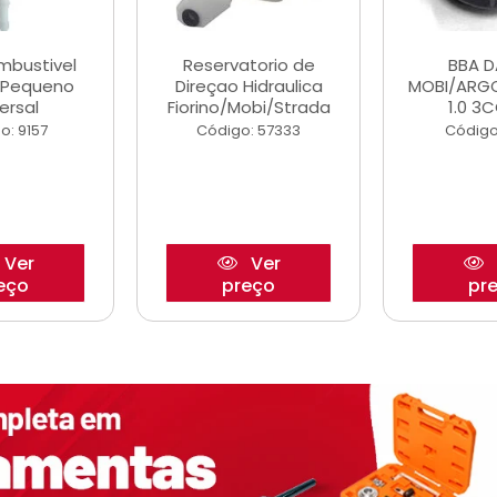
ombustivel
Reservatorio de
BBA 
o Pequeno
Direçao Hidraulica
MOBI/ARG
ersal
Fiorino/Mobi/Strada
1.0 3C
o: 9157
Código: 57333
Código
Ver
Ver
eço
preço
pr