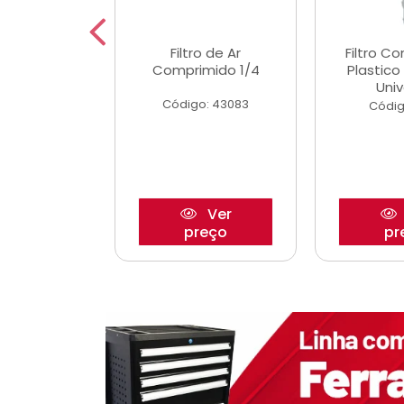
etor iwp176
Filtro de Ar
Filtro C
 1.0 05/
Comprimido 1/4
Plastic
Univ
o: 28425
Código: 43083
Códig
Ver
Ver
reço
preço
pr