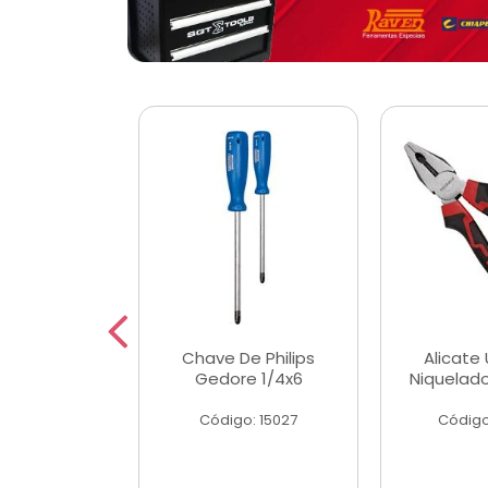
 Magnetica
Chave De Philips
Alicate 
ngular
Gedore 1/4x6
Niquelad
o: 56779
Código: 15027
Código