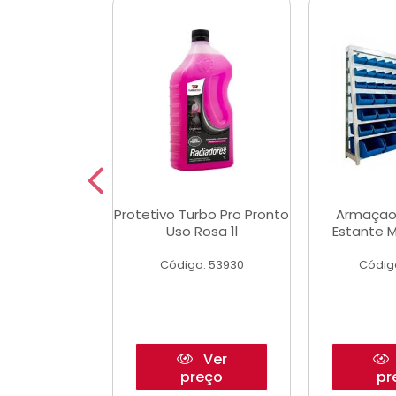
aulico Garrafa
Protetivo Turbo Pro Pronto
Armaçao
 Toneladas
Uso Rosa 1l
Estante M
o: 51655
Código: 53930
Códig
Ver
Ver
reço
preço
pr