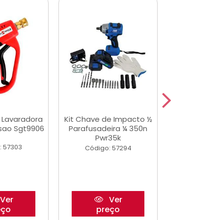
a Lavaradora
Kit Chave de Impacto ½
Jogo De Ferr
ssao Sgt9906
Parafusadeira ¼ 350n
Master 178 
Pwr35k
Ofic
: 57303
Código: 57294
Código:
Ver
Ver
eço
preço
pre