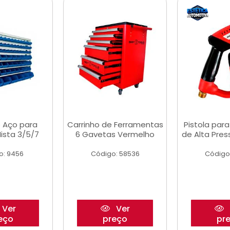
 Aço para
Carrinho de Ferramentas
Pistola par
ista 3/5/7
6 Gavetas Vermelho
de Alta Pre
o: 9456
Código: 58536
Código
Ver
Ver
eço
preço
pr