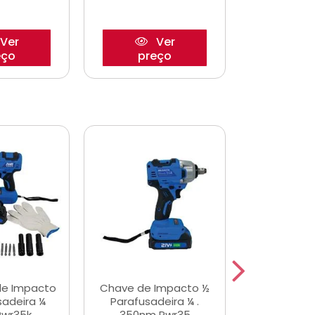
Ver
Ver
eço
preço
pre
de Impacto
Chave de Impacto ½
Jogo de C
sadeira ¼
Parafusadeira ¼ .
Fenda 
Pwr35k
350nm Pwr35
S3800