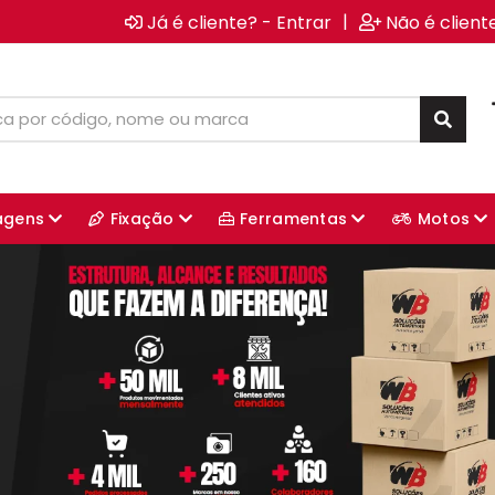
|
Já é cliente? - Entrar
Não é client
agens
Fixação
Ferramentas
Motos