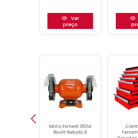
Ver
Ver
reço
preço
pr
e Chaves
Moto Esmeril 360w
Carri
ais Curtas
Bivolt Rebolo 6
Ferram
12mm com 9
Gavetas