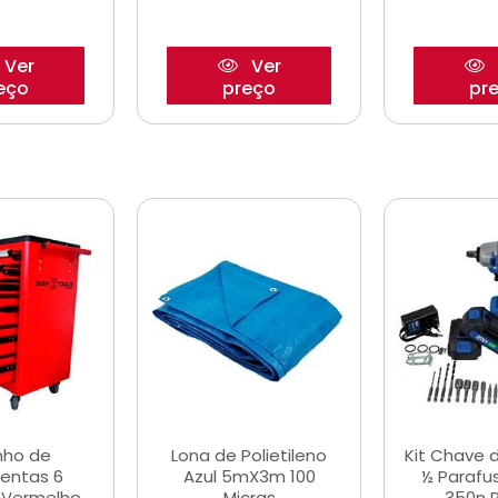
Ver
Ver
eço
preço
pr
nho de
Lona de Polietileno
Kit Chave 
entas 6
Azul 5mX3m 100
½ Parafu
 Vermelho
Micras
350n 