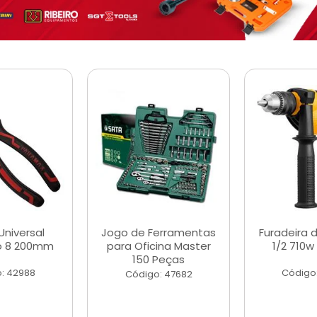
Universal
Jogo de Ferramentas
Furadeira 
o 8 200mm
para Oficina Master
1/2 710w
150 Peças
: 42988
Código
Código: 47682