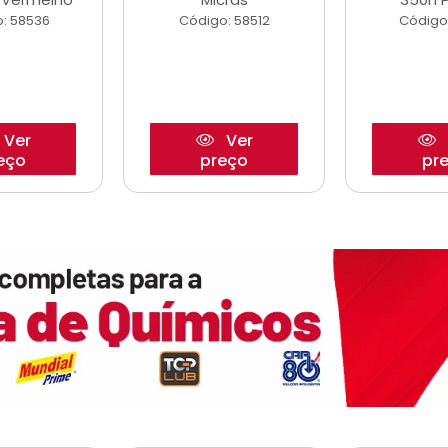
: 58536
Código: 58512
Código
Ver
Ver
eço
preço
pr