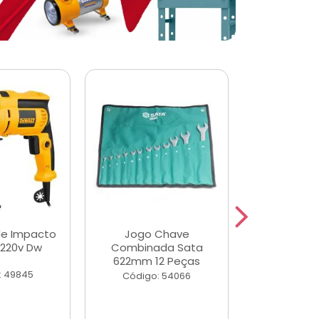
de Impacto
Jogo Chave
Jogo de Ch
 220v Dw
Combinada Sata
Longas e 
622mm 12 Peças
Peças
: 49845
Código: 54066
Código: