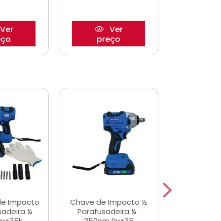
Ver
Ver
eço
preço
pre
de Impacto
Chave de Impacto ½
Jogo de C
sadeira ¼
Parafusadeira ¼ .
Fenda 
Pwr35k
350nm Pwr35
S3800