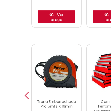
Ver
Ver
reço
preço
pr
De Corte
Trena Emborrachada
Carri
3/64x7/8
Pro 5mts X 16mm
Ferram
0x22,2mm
Gavetas