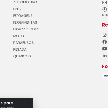
AUTOMOTIVO
EPI'S
das
FERRAGENS
FERRAMENTAS
Re
FIXACAO GERAL
MOTO
PARAFUSOS
PESADA
QUIMICOS
F
os para