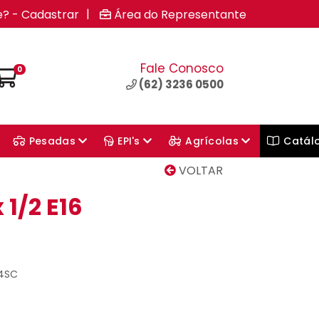
|
e? - Cadastrar
Área do Representante
Fale Conosco
0
(62) 3236 0500
Pesadas
EPI's
Agrícolas
Catál
VOLTAR
 1/2 E16
04SC