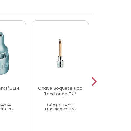
x 1/2 E14
Chave Soquete tipo
Soquete Bit T
Torx Longa T27
50mm de 
 14874
Código: 14723
Código: 14
em: PC
Embalagem: PC
Embalagem