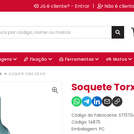
|
Já é cliente? - Entrar
Não é client
agens
Fixação
Ferramentas
Motos
X
SOQUETE TORX 1/2 E16
Soquete Torx
Código do Fabricante: ST137
Código: 14875
Embalagem: PC