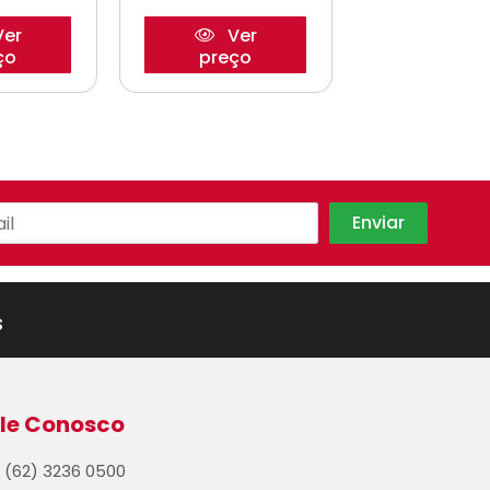
er
Ver
Ve
ço
preço
preço
s
le Conosco
(62) 3236 0500