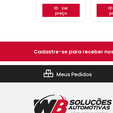
Ver
Ver
preço
preço
p
Cadastre-se para receber nos
Meus Pedidos