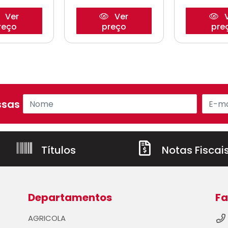
Ver
Ver
V
reço
preço
pre
sas ofertas!
Títulos
Notas Fiscai
Departamentos
Fa
AGRICOLA