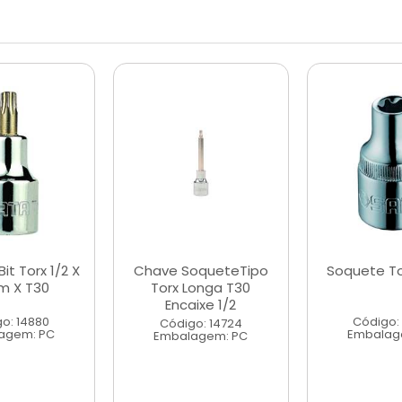
it Torx 1/2 X
Chave SoqueteTipo
Soquete Tor
 X T30
Torx Longa T30
Encaixe 1/2
o: 14880
Código:
Código: 14724
agem: PC
Embalag
Embalagem: PC