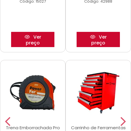
Código: 15027
Código: 42988
Ver
Ver
preço
preço
Trena Emborrachada Pro
Carrinho de Ferramentas