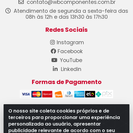
contato@wbcomponentes.com.br
Atendimento de segunda a sexta-feira das
08h às 12h e das 13h30 às 17h30
Redes Sociais
Instagram
Facebook
YouTube
Linkedin
Formas de Pagamento
O nosso site coleta cookies próprios e de
terceiros para proporcionar uma experiência
WB Componentes Automotivos LTDA - CNPJ
personalizada ao usuário, apresentar
08.528.393/0001-12 - Rua do Níquel, 667 - Parque
publicidade relevante de acordo com o seu
Oeste Industrial, Goiânia/GO - CEP 74375-660