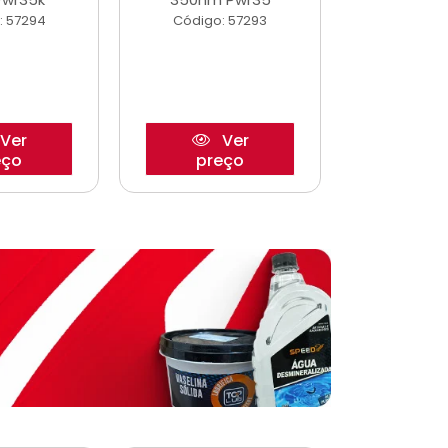
: 57294
Código: 57293
Código:
Ver
Ver
eço
preço
pre