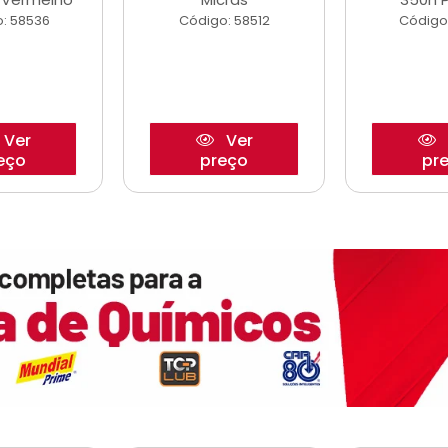
: 58536
Código: 58512
Código
Ver
Ver
eço
preço
pr