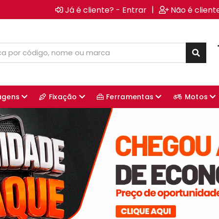
|
Já é cliente? - Entrar
Não é client
agens
Fixação
Ferramentas
Motos