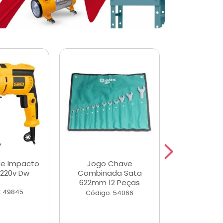
de Impacto
Jogo Chave
Jogo de Ch
 220v Dw
Combinada Sata
Longas e 
622mm 12 Peças
Peças
: 49845
Código: 54066
Código: