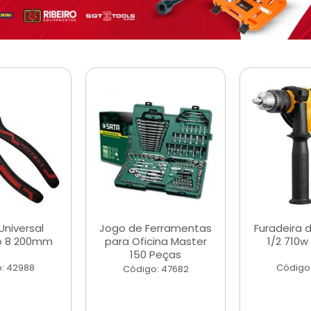
Universal
Jogo de Ferramentas
Furadeira 
o 8 200mm
para Oficina Master
1/2 710w
150 Peças
: 42988
Código
Código: 47682