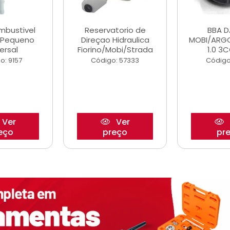
ombustivel
Reservatorio de
BBA 
o Pequeno
Direçao Hidraulica
MOBI/ARG
ersal
Fiorino/Mobi/Strada
1.0 3C
o: 9157
Código: 57333
Código
Ver
Ver
eço
preço
pr