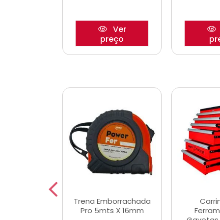
Ver
Ver
reço
preço
pr
De Corte
Trena Emborrachada
Carri
3/64x7/8
Pro 5mts X 16mm
Ferram
0x22,2mm
Gavetas