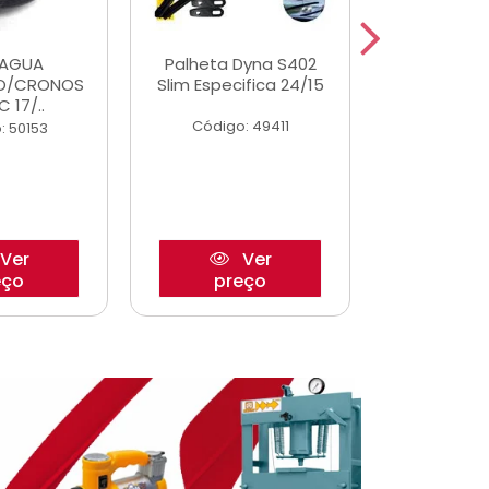
DAGUA
Palheta Dyna S402
Eixo P
O/CRONOS
Slim Especifica 24/15
Trambulad
C 17/..
05/
Código: 49411
: 50153
Código:
Ver
Ver
eço
preço
pre