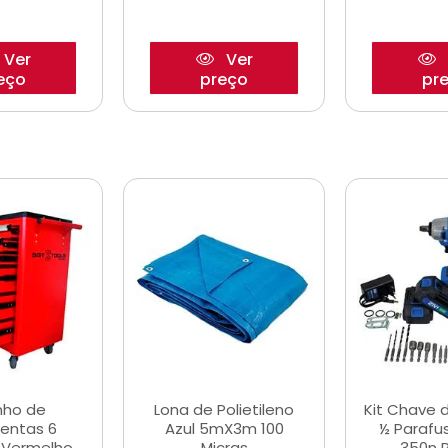
Ver
Ver
eço
preço
pr
nho de
Lona de Polietileno
Kit Chave 
entas 6
Azul 5mX3m 100
½ Parafu
 Vermelho
Micras
350n 