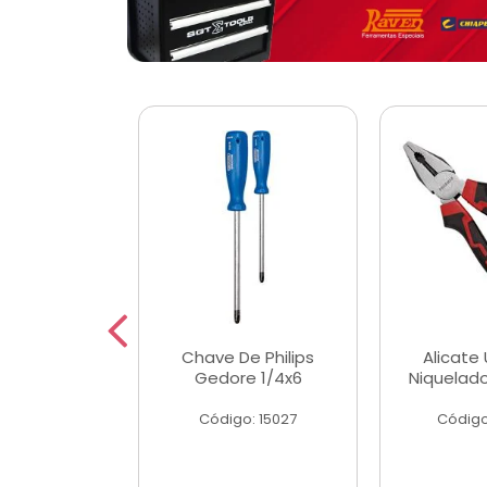
 Magnetica
Chave De Philips
Alicate 
ngular
Gedore 1/4x6
Niquelad
o: 56779
Código: 15027
Código