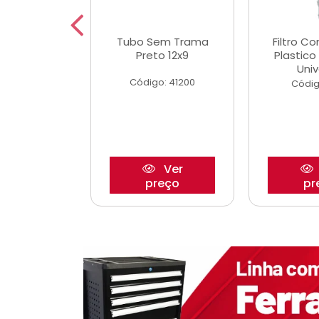
dro Roda
Tubo Sem Trama
Filtro C
,63mm
Preto 12x9
Plastic
o/Strada
Univ
Código: 41200
o: 27880
Códig
Ver
Ver
reço
preço
pr