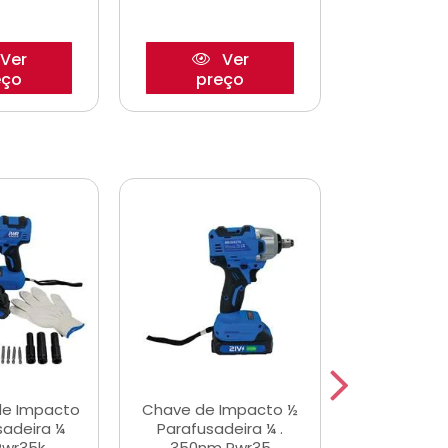
Ver
Ver
eço
preço
pre
de Impacto
Chave de Impacto ½
Jogo de C
sadeira ¼
Parafusadeira ¼ .
Fenda 
Pwr35k
350nm Pwr35
S3800