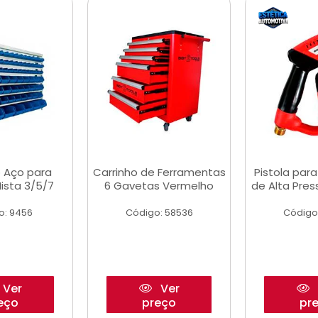
 Aço para
Carrinho de Ferramentas
Pistola par
ista 3/5/7
6 Gavetas Vermelho
de Alta Pre
o: 9456
Código: 58536
Código
Ver
Ver
eço
preço
pr