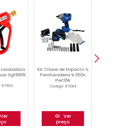
a Lavaradora
Kit Chave de Impacto ½
Adesivo Epox
ssao Sgt9906
Parafusadeira ¼ 350n
Transp.
Pwr35k
: 57303
Código:
Código: 57294
Ver
Ver
eço
preço
pre