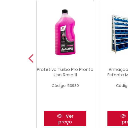
Multimec X3
Protetivo Turbo Pro Pronto
Armaçao
Uso Rosa 1l
Estante M
o: 50273
Código: 53930
Códig
Ver
Ver
reço
preço
pr