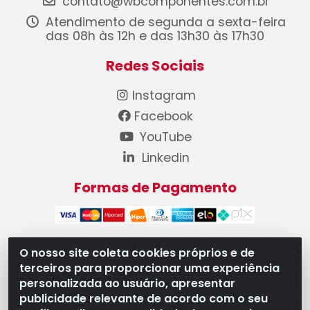
contato@wbcomponentes.com.br
Atendimento de segunda a sexta-feira
das 08h às 12h e das 13h30 às 17h30
Redes Sociais
Instagram
Facebook
YouTube
Linkedin
Formas de Pagamento
O nosso site coleta cookies próprios e de
terceiros para proporcionar uma experiência
WB Componentes Automotivos LTDA - CNPJ
personalizada ao usuário, apresentar
08.528.393/0001-12 - Rua do Níquel, 667 - Parque
publicidade relevante de acordo com o seu
Oeste Industrial, Goiânia/GO - CEP 74375-660