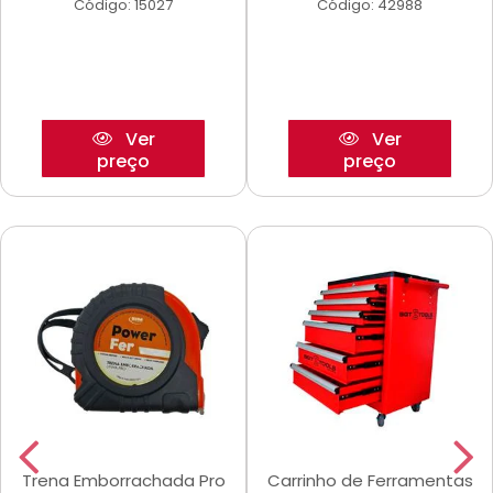
Código: 15027
Código: 42988
Ver
Ver
preço
preço
Trena Emborrachada Pro
Carrinho de Ferramentas