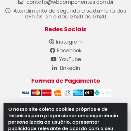
contato@wbcomponentes.com.br
Atendimento de segunda a sexta-feira das
08h às 12h e das 13h30 às 17h30
Redes Sociais
Instagram
Facebook
YouTube
Linkedin
Formas de Pagamento
O nosso site coleta cookies próprios e de
terceiros para proporcionar uma experiência
WB Componentes Automotivos LTDA - CNPJ
personalizada ao usuário, apresentar
08.528.393/0001-12 - Rua do Níquel, 667 - Parque
publicidade relevante de acordo com o seu
Oeste Industrial, Goiânia/GO - CEP 74375-660