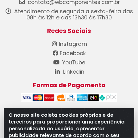
contato@wbcomponentes.com.br
Atendimento de segunda a sexta-feira das
08h às 12h e das 13h30 às 17h30
Redes Sociais
Instagram
Facebook
YouTube
Linkedin
Formas de Pagamento
O nosso site coleta cookies próprios e de
terceiros para proporcionar uma experiência
WB Componentes Automotivos LTDA - CNPJ
personalizada ao usuário, apresentar
08.528.393/0001-12 - Rua do Níquel, 667 - Parque
publicidade relevante de acordo com o seu
Oeste Industrial, Goiânia/GO - CEP 74375-660