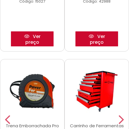
Código: 15027
Código: 42988
Ver
Ver
preço
preço
Trena Emborrachada Pro
Carrinho de Ferramentas