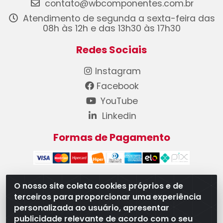
contato@wbcomponentes.com.br
Atendimento de segunda a sexta-feira das
08h às 12h e das 13h30 às 17h30
Redes Sociais
Instagram
Facebook
YouTube
Linkedin
Formas de Pagamento
O nosso site coleta cookies próprios e de
terceiros para proporcionar uma experiência
WB Componentes Automotivos LTDA - CNPJ
personalizada ao usuário, apresentar
08.528.393/0001-12 - Rua do Níquel, 667 - Parque
publicidade relevante de acordo com o seu
Oeste Industrial, Goiânia/GO - CEP 74375-660