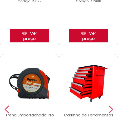
Código: 15027
Código: 42988
Ver
Ver
preço
preço
Trena Emborrachada Pro
Carrinho de Ferramentas