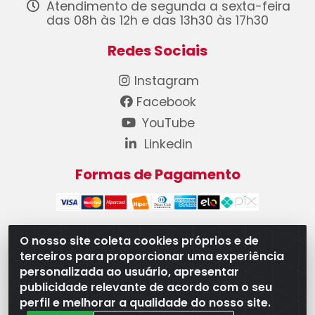
Atendimento de segunda a sexta-feira
das 08h às 12h e das 13h30 às 17h30
Redes Sociais
Instagram
Facebook
YouTube
Linkedin
Formas de Pagamento
O nosso site coleta cookies próprios e de
terceiros para proporcionar uma experiência
WB Componentes Automotivos LTDA - CNPJ
personalizada ao usuário, apresentar
08.528.393/0001-12 - Rua do Níquel, 667 - Parque
publicidade relevante de acordo com o seu
Oeste Industrial, Goiânia/GO - CEP 74375-660
perfil e melhorar a qualidade do nosso site.