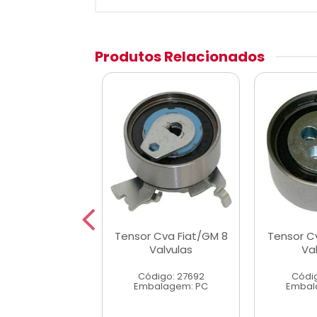
Produtos Relacionados
 Cva VW Ea111
Tensor Cva Fiat/GM 8
Tensor Cv
03/08
Valvulas
Va
digo: 27686
Código: 27692
Códig
alagem: PC
Embalagem: PC
Embal