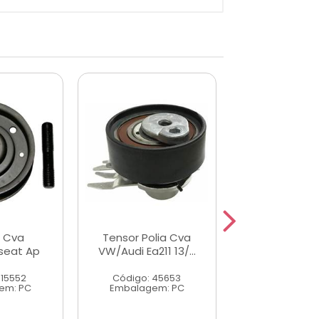
 Cva
Tensor Polia Cva
Tensor Cva V
seat Ap
VW/Audi Ea211 13/...
03/08
 15552
Código: 45653
Código: 27
em: PC
Embalagem: PC
Embalagem