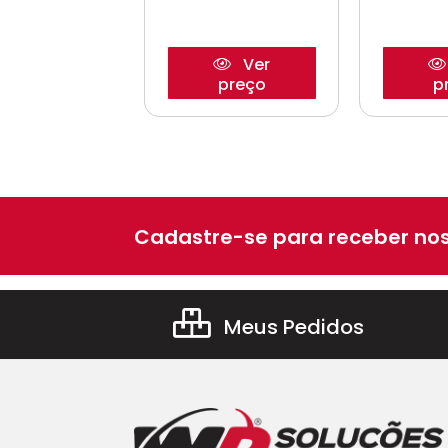
Ver
Ver
preço
preço
p
Cadastre-se para receber nos
Meus Pedidos