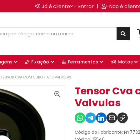
|
Já é cliente? - Entrar
Não é client
agens
Fixação
Ferramentas
Motos
TENSOR CVA COM CUBO FIAT 8 VALVULAS
Tensor Cva 
Valvulas
Código do Fabricante: NY773
Código: 15546