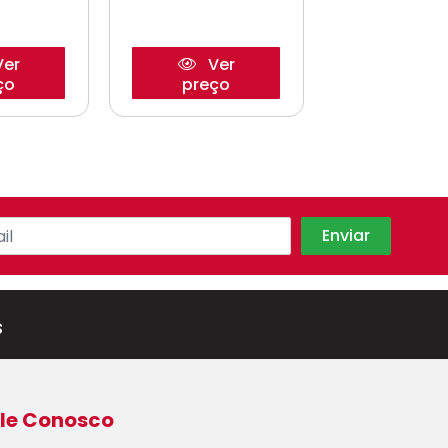
er
Ver
Ve
ço
preço
preço
s
le Conosco