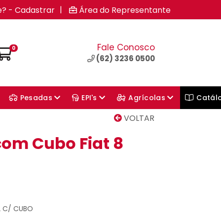
|
e? - Cadastrar
Área do Representante
Fale Conosco
0
(62) 3236 0500
Pesadas
EPI's
Agrícolas
Catál
VOLTAR
com Cubo Fiat 8
2 C/ CUBO