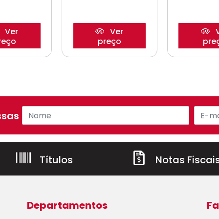
Ver
Ver
V
reço
preço
pre
sas ofertas!
Títulos
Notas Fiscai
Departamentos
Fa