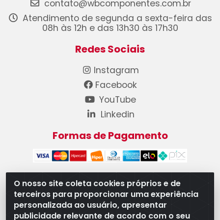
contato@wbcomponentes.com.br
Atendimento de segunda a sexta-feira das
08h às 12h e das 13h30 às 17h30
Redes Sociais
Instagram
Facebook
YouTube
Linkedin
Formas de Pagamento
O nosso site coleta cookies próprios e de
terceiros para proporcionar uma experiência
WB Componentes Automotivos LTDA - CNPJ
personalizada ao usuário, apresentar
08.528.393/0001-12 - Rua do Níquel, 667 - Parque
publicidade relevante de acordo com o seu
Oeste Industrial, Goiânia/GO - CEP 74375-660