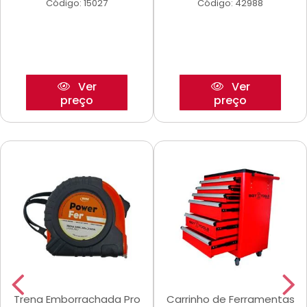
Código: 15027
Código: 42988
Ver
Ver
preço
preço
Trena Emborrachada Pro
Carrinho de Ferramentas