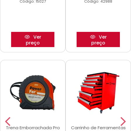
Código: 15027
Código: 42988
Ver
Ver
preço
preço
Trena Emborrachada Pro
Carrinho de Ferramentas