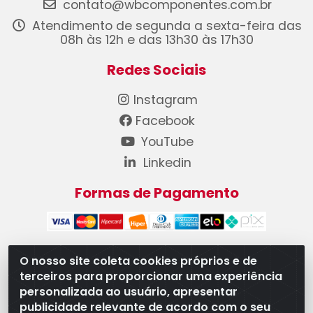
contato@wbcomponentes.com.br
Atendimento de segunda a sexta-feira das
08h às 12h e das 13h30 às 17h30
Redes Sociais
Instagram
Facebook
YouTube
Linkedin
Formas de Pagamento
O nosso site coleta cookies próprios e de
terceiros para proporcionar uma experiência
WB Componentes Automotivos LTDA - CNPJ
personalizada ao usuário, apresentar
08.528.393/0001-12 - Rua do Níquel, 667 - Parque
publicidade relevante de acordo com o seu
Oeste Industrial, Goiânia/GO - CEP 74375-660