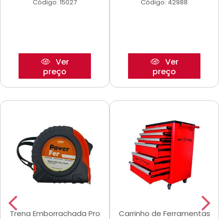
Código: 15027
Código: 42988
Ver
Ver
preço
preço
Trena Emborrachada Pro
Carrinho de Ferramentas