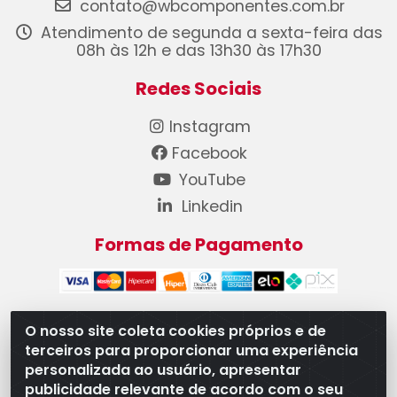
contato@wbcomponentes.com.br
Atendimento de segunda a sexta-feira das
08h às 12h e das 13h30 às 17h30
Redes Sociais
Instagram
Facebook
YouTube
Linkedin
Formas de Pagamento
O nosso site coleta cookies próprios e de
terceiros para proporcionar uma experiência
WB Componentes Automotivos LTDA - CNPJ
personalizada ao usuário, apresentar
08.528.393/0001-12 - Rua do Níquel, 667 - Parque
publicidade relevante de acordo com o seu
Oeste Industrial, Goiânia/GO - CEP 74375-660