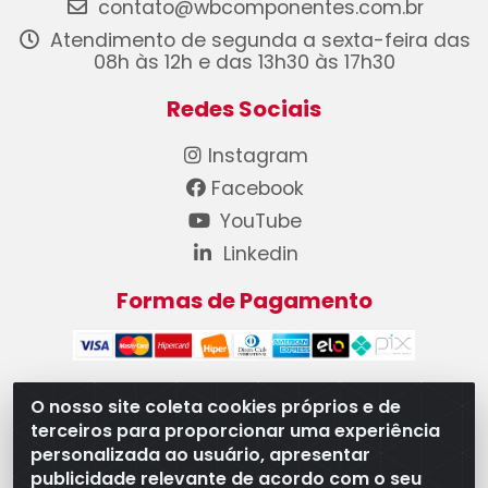
contato@wbcomponentes.com.br
Atendimento de segunda a sexta-feira das
08h às 12h e das 13h30 às 17h30
Redes Sociais
Instagram
Facebook
YouTube
Linkedin
Formas de Pagamento
O nosso site coleta cookies próprios e de
terceiros para proporcionar uma experiência
WB Componentes Automotivos LTDA - CNPJ
personalizada ao usuário, apresentar
08.528.393/0001-12 - Rua do Níquel, 667 - Parque
publicidade relevante de acordo com o seu
Oeste Industrial, Goiânia/GO - CEP 74375-660