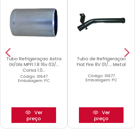
Tubo Refrigeraçao Astra
Tubo de Refrigeraçao
Gl/Gls MPFI 1.8 16v 03/...
Fiat Fire 8V 01/.... Metal
Corsa 1.0...
Código: 10677
Código: 10647
Embalagem: PC
Embalagem: PC
Ver
Ver
preço
preço