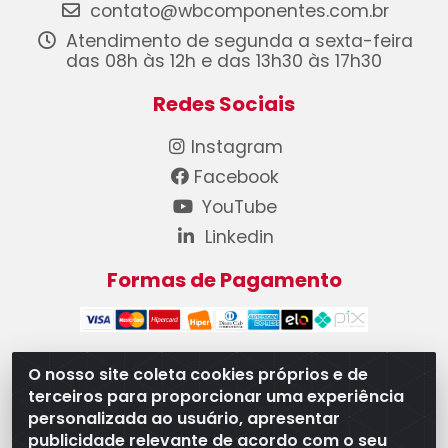
contato@wbcomponentes.com.br
Atendimento de segunda a sexta-feira
das 08h às 12h e das 13h30 às 17h30
Redes Sociais
Instagram
Facebook
YouTube
Linkedin
Formas de Pagamento
O nosso site coleta cookies próprios e de
terceiros para proporcionar uma experiência
WB Componentes Automotivos LTDA - CNPJ
personalizada ao usuário, apresentar
08.528.393/0001-12 - Rua do Níquel, 667 - Parque
publicidade relevante de acordo com o seu
Oeste Industrial, Goiânia/GO - CEP 74375-660