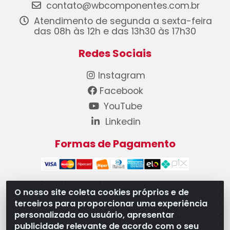
contato@wbcomponentes.com.br
Atendimento de segunda a sexta-feira
das 08h às 12h e das 13h30 às 17h30
Redes Sociais
Instagram
Facebook
YouTube
Linkedin
Formas de Pagamento
O nosso site coleta cookies próprios e de
terceiros para proporcionar uma experiência
WB Componentes Automotivos LTDA - CNPJ
personalizada ao usuário, apresentar
08.528.393/0001-12 - Rua do Níquel, 667 - Parque
publicidade relevante de acordo com o seu
Oeste Industrial, Goiânia/GO - CEP 74375-660