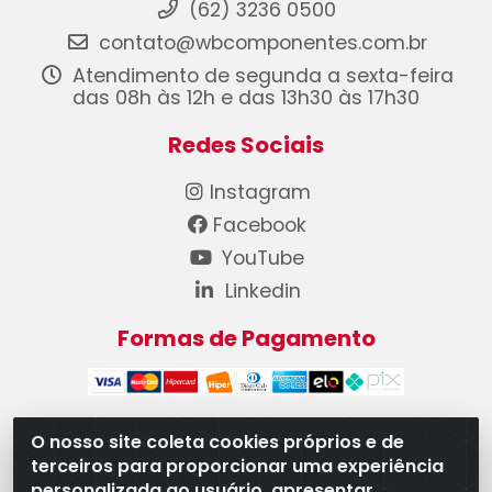
(62) 3236 0500
contato@wbcomponentes.com.br
Atendimento de segunda a sexta-feira
das 08h às 12h e das 13h30 às 17h30
Redes Sociais
Instagram
Facebook
YouTube
Linkedin
Formas de Pagamento
O nosso site coleta cookies próprios e de
terceiros para proporcionar uma experiência
WB Componentes Automotivos LTDA - CNPJ
personalizada ao usuário, apresentar
08.528.393/0001-12 - Rua do Níquel, 667 - Parque