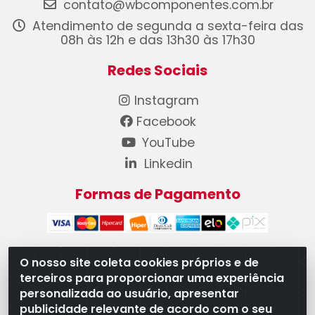
contato@wbcomponentes.com.br
Atendimento de segunda a sexta-feira das
08h às 12h e das 13h30 às 17h30
Redes Sociais
Instagram
Facebook
YouTube
Linkedin
Formas de Pagamento
O nosso site coleta cookies próprios e de
terceiros para proporcionar uma experiência
WB Componentes Automotivos LTDA - CNPJ
personalizada ao usuário, apresentar
08.528.393/0001-12 - Rua do Níquel, 667 - Parque
publicidade relevante de acordo com o seu
Oeste Industrial, Goiânia/GO - CEP 74375-660