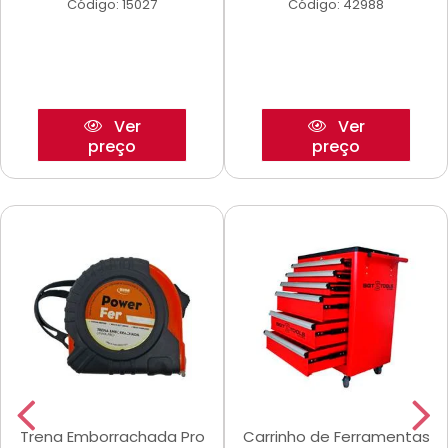
Código: 15027
Código: 42988
Ver
Ver
preço
preço
Trena Emborrachada Pro
Carrinho de Ferramentas