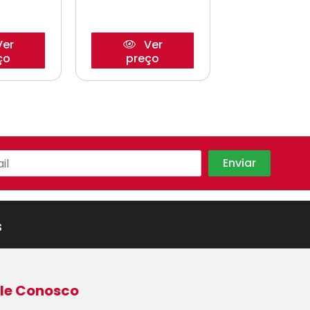
er
Ver
Ve
ço
preço
preço
s
le Conosco