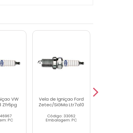
niçao VW
Vela de Igniçao Ford
Vela de Igni
8 Zfr6pg
Zetec/SiGMa Ltr7a10
/Ford Ap At
Bp6es
 46967
Código: 33062
Código: 25
em: PC
Embalagem: PC
Embalagem