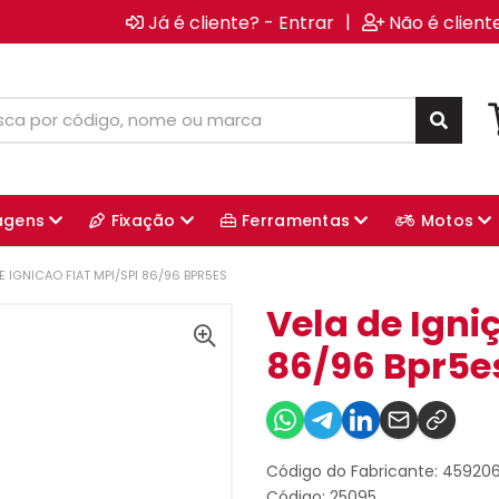
|
Já é cliente? - Entrar
Não é client
agens
Fixação
Ferramentas
Motos
E IGNICAO FIAT MPI/SPI 86/96 BPR5ES
Vela de Igni
86/96 Bpr5e
Código do Fabricante: 45920
Código: 25095