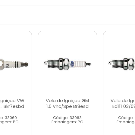
 Igniçao VW
Vela de Igniçao GM
Vela de Ig
... Bkr7esbd
1.0 Vhc/Spe Br8esd
Ea111 03/0
o: 33060
Código: 33063
Código:
agem: PC
Embalagem: PC
Embalag