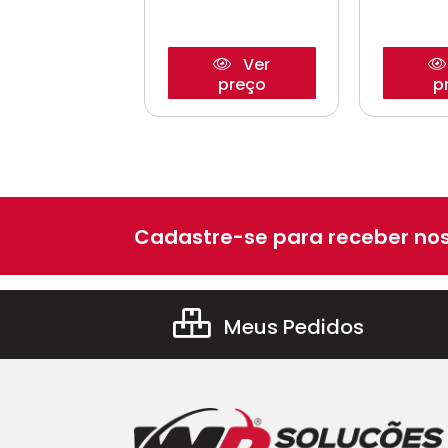
Ver
Ver
preço
preço
p
Cadastre-se para receber nos
Meus Pedidos