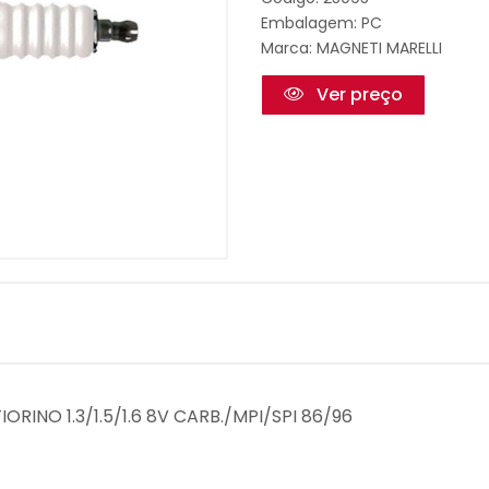
Embalagem: PC
Marca:
MAGNETI MARELLI
Ver preço
ORINO 1.3/1.5/1.6 8V CARB./MPI/SPI 86/96