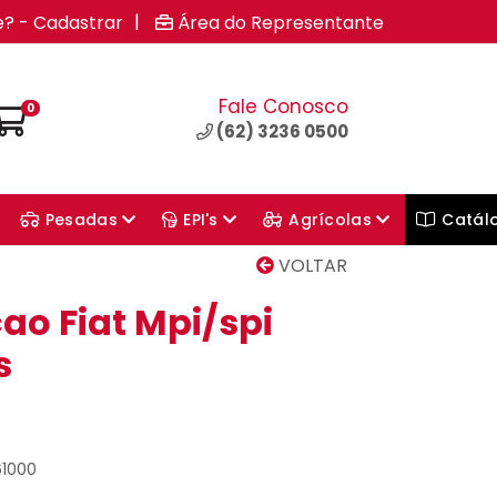
|
e? - Cadastrar
Área do Representante
Fale Conosco
0
(62) 3236 0500
Pesadas
EPI's
Agrícolas
Catál
VOLTAR
çao Fiat Mpi/spi
s
61000