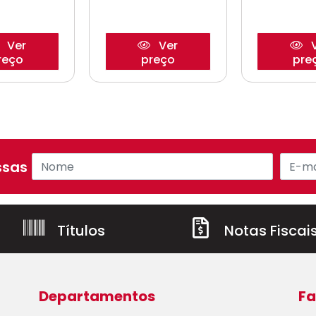
Ver
Ver
V
reço
preço
pre
sas ofertas!
Títulos
Notas Fiscai
Departamentos
Fa