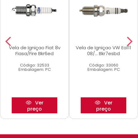
Vela de Igniçao Fiat 8v
Vela de Igniçao VW Ea111
Fiasa/Fire Bkr6ed
08/... Bkr7esbd
Código: 32533
Código: 33060
Embalagem: PC
Embalagem: PC
Ver
Ver
preço
preço