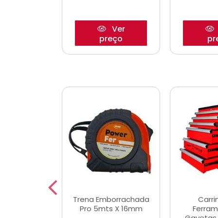
Ver
Ver
reço
preço
pr
De Corte
Trena Emborrachada
Carri
3/64x7/8
Pro 5mts X 16mm
Ferram
0x22,2mm
Gavetas