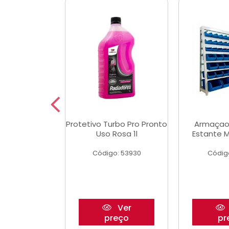
Multimec X3
Protetivo Turbo Pro Pronto
Armaçao
Uso Rosa 1l
Estante M
o: 50273
Código: 53930
Códig
Ver
Ver
reço
preço
pr