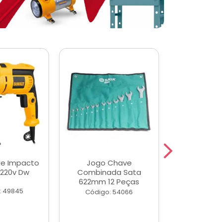
de Impacto
Jogo Chave
Jogo de Ch
 220v Dw
Combinada Sata
Longas e 
622mm 12 Peças
Peças
: 49845
Código: 54066
Código: