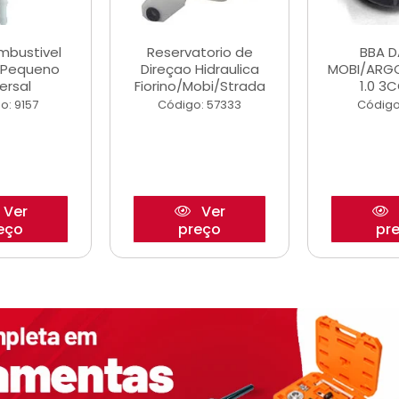
ombustivel
Reservatorio de
BBA 
o Pequeno
Direçao Hidraulica
MOBI/ARG
ersal
Fiorino/Mobi/Strada
1.0 3C
o: 9157
Código: 57333
Código
Ver
Ver
eço
preço
pr