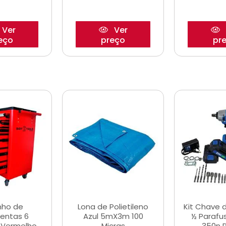
Ver
Ver
eço
preço
pr
nho de
Lona de Polietileno
Kit Chave 
entas 6
Azul 5mX3m 100
½ Parafu
 Vermelho
Micras
350n 