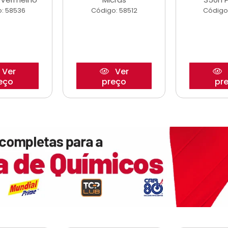
: 58536
Código: 58512
Código
Ver
Ver
eço
preço
pr