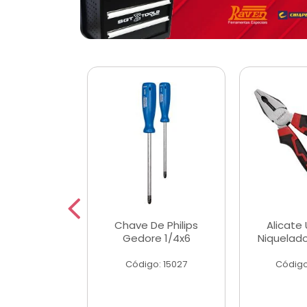
 Magnetica
Chave De Philips
Alicate 
ngular
Gedore 1/4x6
Niquelad
o: 56779
Código: 15027
Código