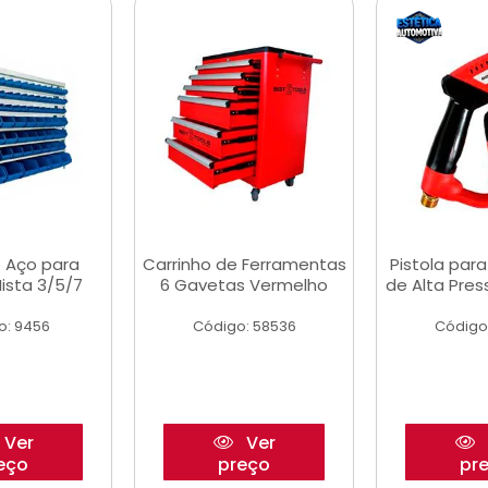
 Aço para
Carrinho de Ferramentas
Pistola par
ista 3/5/7
6 Gavetas Vermelho
de Alta Pre
o: 9456
Código: 58536
Código
Ver
Ver
eço
preço
pr