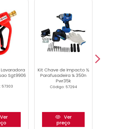
a Lavaradora
Kit Chave de Impacto ½
Adesivo Epox
ssao Sgt9906
Parafusadeira ¼ 350n
Transp.
Pwr35k
: 57303
Código:
Código: 57294
Ver
Ver
eço
preço
pre