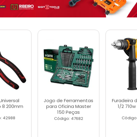
Universal
Jogo de Ferramentas
Furadeira 
o 8 200mm
para Oficina Master
1/2 710w
150 Peças
: 42988
Código
Código: 47682