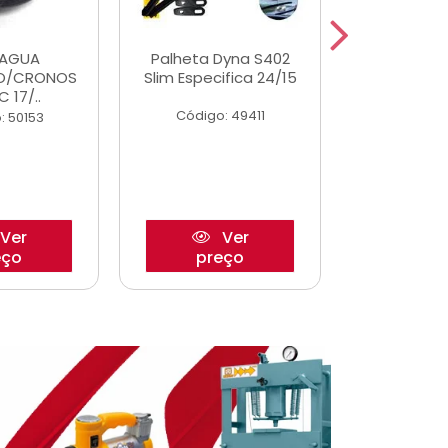
DAGUA
Palheta Dyna S402
Eixo P
O/CRONOS
Slim Especifica 24/15
Trambulad
C 17/..
05/
Código: 49411
: 50153
Código:
Ver
Ver
eço
preço
pre