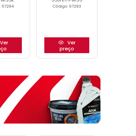
: 57294
Código: 57293
Código:
Ver
Ver
eço
preço
pre