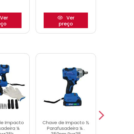
Ver
Ver
eço
preço
pre
de Impacto
Chave de Impacto ½
Jogo de C
sadeira ¼
Parafusadeira ¼ .
Fenda 
Pwr35k
350nm Pwr35
S3800