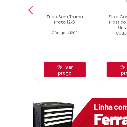
dro Roda
Tubo Sem Trama
Filtro C
,63mm
Preto 12x9
Plastic
o/Strada
Univ
Código: 41200
o: 27880
Códig
Ver
Ver
reço
preço
pr