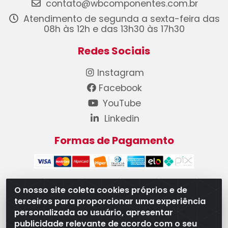
contato@wbcomponentes.com.br
Atendimento de segunda a sexta-feira das
08h às 12h e das 13h30 às 17h30
Redes Sociais
Instagram
Facebook
YouTube
Linkedin
Formas de Pagamento
O nosso site coleta cookies próprios e de
terceiros para proporcionar uma experiência
WB Componentes Automotivos LTDA - CNPJ
personalizada ao usuário, apresentar
08.528.393/0001-12 - Rua do Níquel, 667 - Parque
publicidade relevante de acordo com o seu
Oeste Industrial, Goiânia/GO - CEP 74375-660