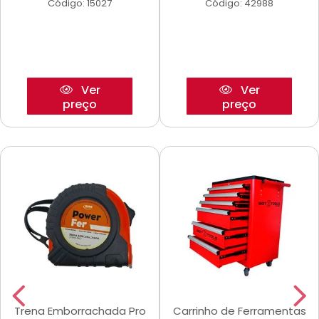
Código: 15027
Código: 42988
Ver
Ver
preço
preço
Trena Emborrachada Pro
Carrinho de Ferramentas