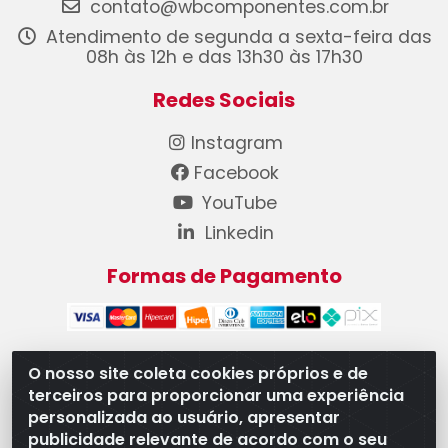
contato@wbcomponentes.com.br
Atendimento de segunda a sexta-feira das
08h às 12h e das 13h30 às 17h30
Redes Sociais
Instagram
Facebook
YouTube
Linkedin
Formas de Pagamento
O nosso site coleta cookies próprios e de
terceiros para proporcionar uma experiência
WB Componentes Automotivos LTDA - CNPJ
personalizada ao usuário, apresentar
08.528.393/0001-12 - Rua do Níquel, 667 - Parque
publicidade relevante de acordo com o seu
Oeste Industrial, Goiânia/GO - CEP 74375-660