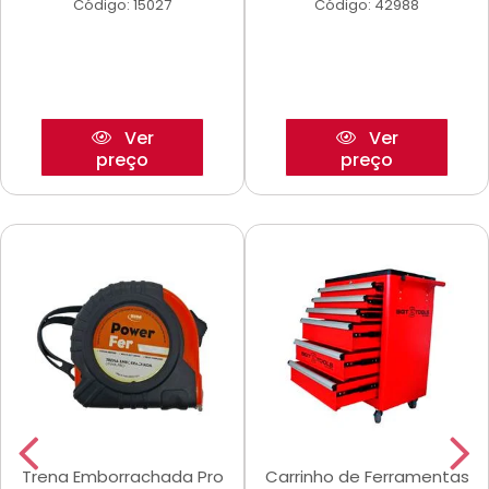
Código: 15027
Código: 42988
Ver
Ver
preço
preço
Trena Emborrachada Pro
Carrinho de Ferramentas