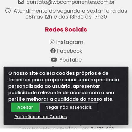
contato@wbcomponentes.com.br
Atendimento de segunda a sexta-feira das
08h às 12h e das 13h30 às 17h30
Redes Sociais
Instagram
Facebook
YouTube
Linkedin
O nosso site coleta cookies próprios e de
terceiros para proporcionar uma experiência
Formas de Pagamento
personalizada ao usuário, apresentar
publicidade relevante de acordo com o seu
perfil e melhorar a qualidade do nosso site.
Aceitar
Negar não essenciais
Preferências de Cookies
WB Componentes Automotivos LTDA - CNPJ
08.528.393/0001-12 - Rua do Níquel, 667 - Parque
Oeste Industrial, Goiânia/GO - CEP 74375-660