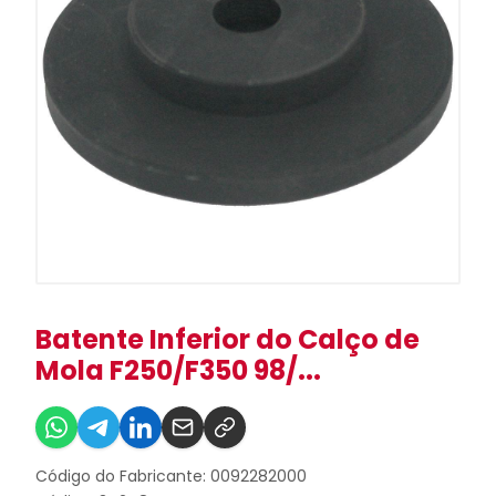
Batente Inferior do Calço de
Mola F250/F350 98/...
Código do Fabricante: 0092282000