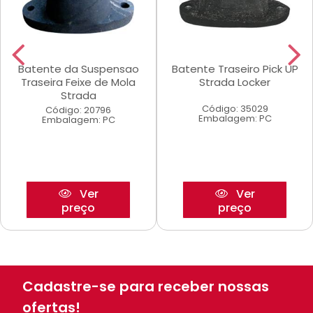
Batente da Suspensao
Batente Traseiro Pick UP
Traseira Feixe de Mola
Strada Locker
Strada
Código: 35029
Código: 20796
Embalagem: PC
Embalagem: PC
Ver
Ver
preço
preço
Cadastre-se para receber nossas
ofertas!