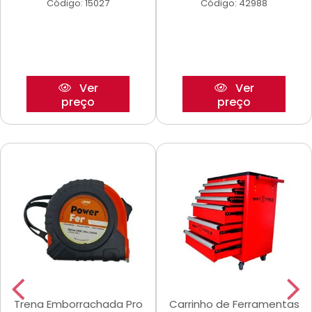
Código: 15027
Código: 42988
Ver
Ver
preço
preço
Trena Emborrachada Pro
Carrinho de Ferramentas