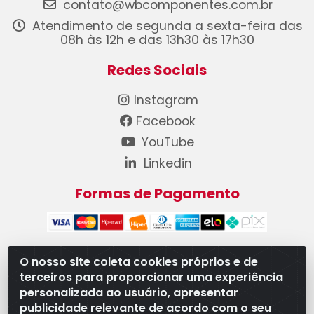
contato@wbcomponentes.com.br
Atendimento de segunda a sexta-feira das
08h às 12h e das 13h30 às 17h30
Redes Sociais
Instagram
Facebook
YouTube
Linkedin
Formas de Pagamento
O nosso site coleta cookies próprios e de
terceiros para proporcionar uma experiência
WB Componentes Automotivos LTDA - CNPJ
personalizada ao usuário, apresentar
08.528.393/0001-12 - Rua do Níquel, 667 - Parque
publicidade relevante de acordo com o seu
Oeste Industrial, Goiânia/GO - CEP 74375-660