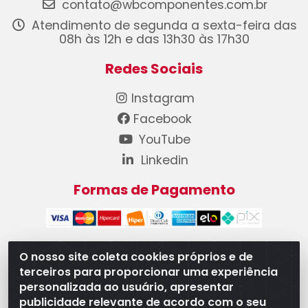
contato@wbcomponentes.com.br
Atendimento de segunda a sexta-feira das
08h às 12h e das 13h30 às 17h30
Redes Sociais
Instagram
Facebook
YouTube
Linkedin
Formas de Pagamento
O nosso site coleta cookies próprios e de
terceiros para proporcionar uma experiência
WB Componentes Automotivos LTDA - CNPJ
personalizada ao usuário, apresentar
08.528.393/0001-12 - Rua do Níquel, 667 - Parque
publicidade relevante de acordo com o seu
Oeste Industrial, Goiânia/GO - CEP 74375-660