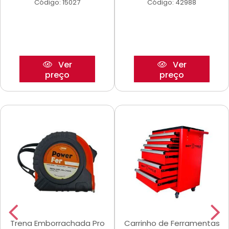
Código: 15027
Código: 42988
Ver
Ver
preço
preço
Trena Emborrachada Pro
Carrinho de Ferramentas