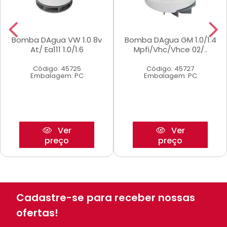
Bomba DAgua VW 1.0 8v
Bomba DAgua GM 1.0/1.4
At/ Ea111 1.0/1.6
Mpfi/Vhc/Vhce 02/..
Código: 45725
Código: 45727
Embalagem: PC
Embalagem: PC
Ver
Ver
preço
preço
Cadastre-se para receber nossas
ofertas!