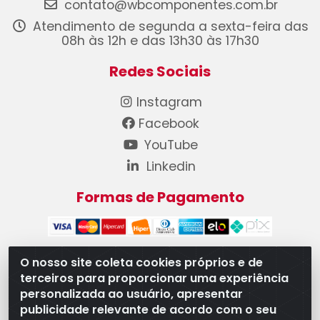
contato@wbcomponentes.com.br
Atendimento de segunda a sexta-feira das
08h às 12h e das 13h30 às 17h30
Redes Sociais
Instagram
Facebook
YouTube
Linkedin
Formas de Pagamento
O nosso site coleta cookies próprios e de
terceiros para proporcionar uma experiência
WB Componentes Automotivos LTDA - CNPJ
personalizada ao usuário, apresentar
08.528.393/0001-12 - Rua do Níquel, 667 - Parque
publicidade relevante de acordo com o seu
Oeste Industrial, Goiânia/GO - CEP 74375-660