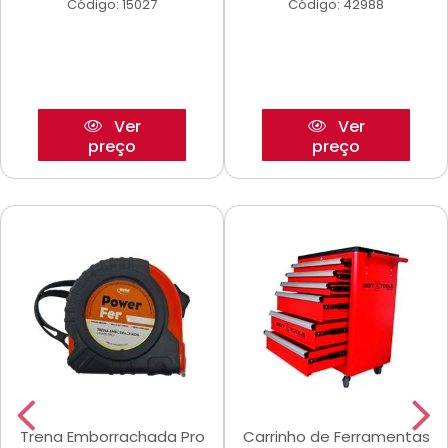
Código: 15027
Código: 42988
Ver
Ver
preço
preço
Trena Emborrachada Pro
Carrinho de Ferramentas