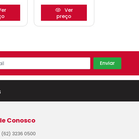
er
Ver
Ve
ço
preço
preço
s
le Conosco
(62) 3236 0500