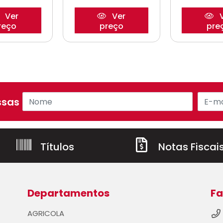
Ver
Ver
V
reço
preço
pre
sas ofertas!
Títulos
Notas Fiscai
Departamentos
Fa
AGRICOLA