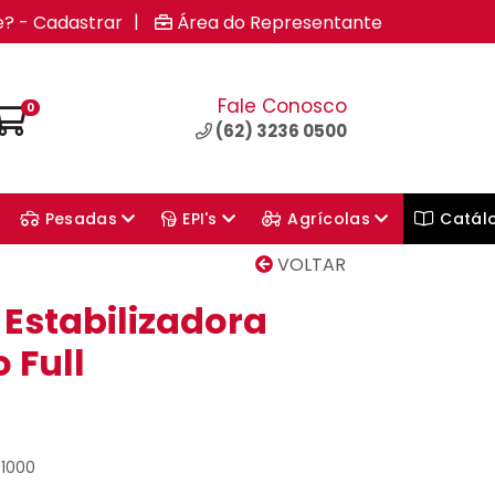
|
e? - Cadastrar
Área do Representante
Fale Conosco
0
(62) 3236 0500
Pesadas
EPI's
Agrícolas
Catál
VOLTAR
Estabilizadora
 Full
01000