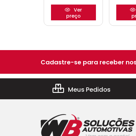
Ver
Ver
preço
preço
p
Cadastre-se para receber nos
Meus Pedidos