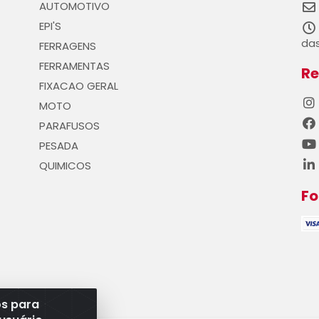
AUTOMOTIVO
EPI'S
das
FERRAGENS
FERRAMENTAS
Re
FIXACAO GERAL
MOTO
PARAFUSOS
PESADA
QUIMICOS
F
os para