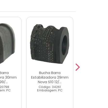
Barra
Bucha Barra
Bucha Ba
dora 30mm
Estabilizadora 29mm
Estabiliza
9/...
Nova S10 12/...
Corolola 0
 20798
Código: 34261
Código: 40
em: PC
Embalagem: PC
Embalagem