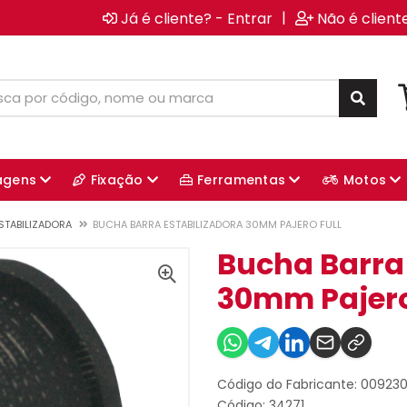
|
Já é cliente? - Entrar
Não é client
agens
Fixação
Ferramentas
Motos
STABILIZADORA
BUCHA BARRA ESTABILIZADORA 30MM PAJERO FULL
Bucha Barra 
30mm Pajero
Código do Fabricante: 00923
Código: 34271