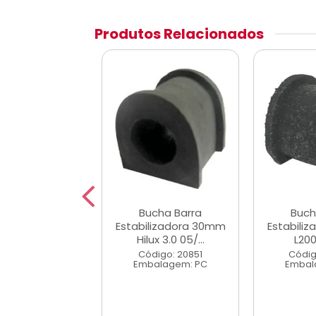
Produtos Relacionados
cha Barra
Bucha Barra
Buch
abilizadora
Estabilizadora 30mm
Estabili
olola 09/13
Hilux 3.0 05/...
L200
digo: 40306
Código: 20851
Códig
alagem: PC
Embalagem: PC
Embal