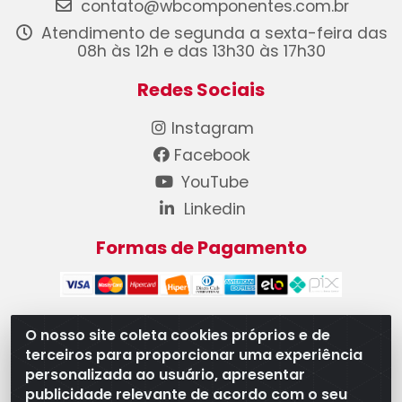
contato@wbcomponentes.com.br
Atendimento de segunda a sexta-feira das
08h às 12h e das 13h30 às 17h30
Redes Sociais
Instagram
Facebook
YouTube
Linkedin
Formas de Pagamento
O nosso site coleta cookies próprios e de
terceiros para proporcionar uma experiência
WB Componentes Automotivos LTDA - CNPJ
personalizada ao usuário, apresentar
08.528.393/0001-12 - Rua do Níquel, 667 - Parque
publicidade relevante de acordo com o seu
Oeste Industrial, Goiânia/GO - CEP 74375-660