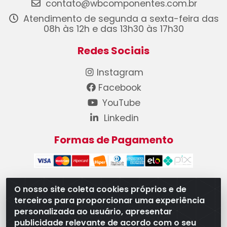
contato@wbcomponentes.com.br
Atendimento de segunda a sexta-feira das
08h às 12h e das 13h30 às 17h30
Redes Sociais
Instagram
Facebook
YouTube
Linkedin
Formas de Pagamento
O nosso site coleta cookies próprios e de
terceiros para proporcionar uma experiência
WB Componentes Automotivos LTDA - CNPJ
personalizada ao usuário, apresentar
08.528.393/0001-12 - Rua do Níquel, 667 - Parque
publicidade relevante de acordo com o seu
Oeste Industrial, Goiânia/GO - CEP 74375-660