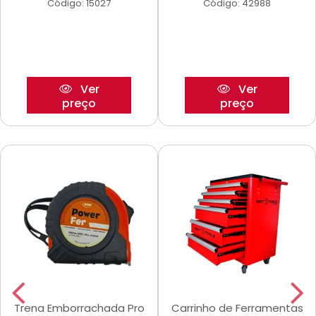
Código: 15027
Código: 42988
Ver
Ver
preço
preço
Trena Emborrachada Pro
Carrinho de Ferramentas