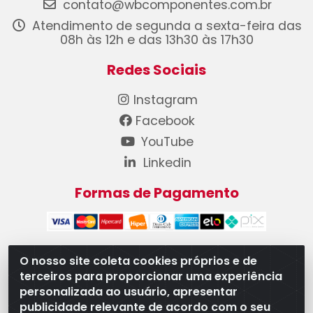
contato@wbcomponentes.com.br
Atendimento de segunda a sexta-feira das
08h às 12h e das 13h30 às 17h30
Redes Sociais
Instagram
Facebook
YouTube
Linkedin
Formas de Pagamento
O nosso site coleta cookies próprios e de
terceiros para proporcionar uma experiência
WB Componentes Automotivos LTDA - CNPJ
personalizada ao usuário, apresentar
08.528.393/0001-12 - Rua do Níquel, 667 - Parque
publicidade relevante de acordo com o seu
Oeste Industrial, Goiânia/GO - CEP 74375-660