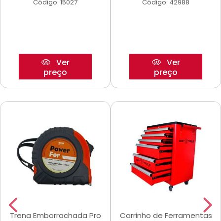
Código: 15027
Código: 42988
Ver
Ver
preço
preço
Trena Emborrachada Pro
Carrinho de Ferramentas