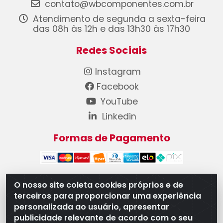
contato@wbcomponentes.com.br
Atendimento de segunda a sexta-feira
das 08h às 12h e das 13h30 às 17h30
Redes Sociais
Instagram
Facebook
YouTube
Linkedin
Formas de Pagamento
O nosso site coleta cookies próprios e de
terceiros para proporcionar uma experiência
WB Componentes Automotivos LTDA - CNPJ
personalizada ao usuário, apresentar
08.528.393/0001-12 - Rua do Níquel, 667 - Parque
publicidade relevante de acordo com o seu
Oeste Industrial, Goiânia/GO - CEP 74375-660