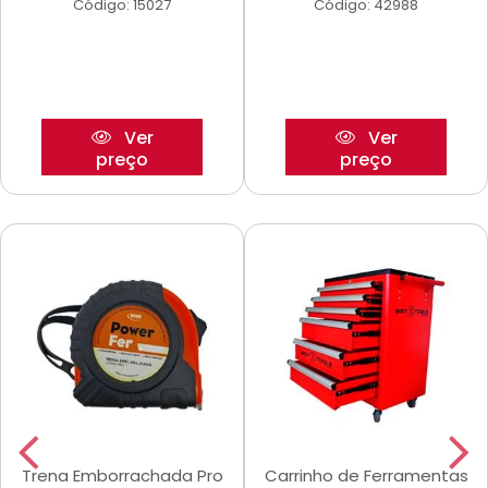
Código: 15027
Código: 42988
Ver
Ver
preço
preço
Trena Emborrachada Pro
Carrinho de Ferramentas