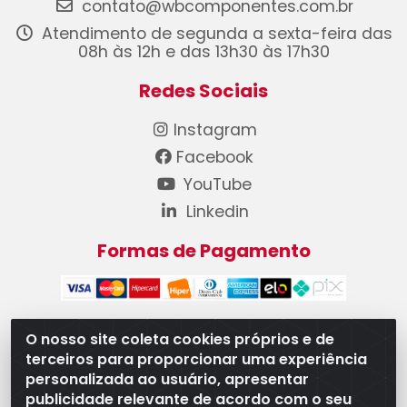
contato@wbcomponentes.com.br
Atendimento de segunda a sexta-feira das
08h às 12h e das 13h30 às 17h30
Redes Sociais
Instagram
Facebook
YouTube
Linkedin
Formas de Pagamento
O nosso site coleta cookies próprios e de
terceiros para proporcionar uma experiência
WB Componentes Automotivos LTDA - CNPJ
personalizada ao usuário, apresentar
08.528.393/0001-12 - Rua do Níquel, 667 - Parque
publicidade relevante de acordo com o seu
Oeste Industrial, Goiânia/GO - CEP 74375-660